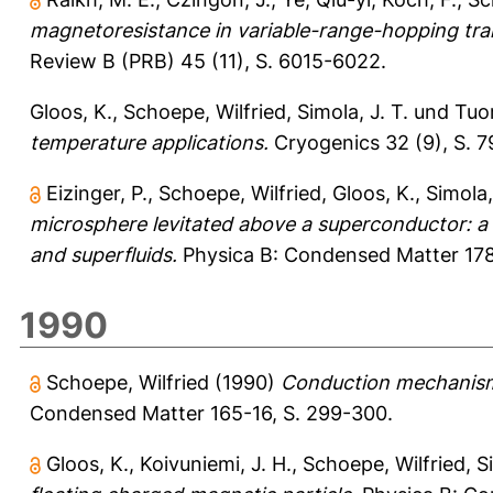
magnetoresistance in variable-range-hopping tra
Review B (PRB) 45 (11), S. 6015-6022.
Gloos, K.
,
Schoepe, Wilfried
,
Simola, J. T.
und
Tuor
temperature applications.
Cryogenics 32 (9), S. 
Eizinger, P.
,
Schoepe, Wilfried
,
Gloos, K.
,
Simola,
microsphere levitated above a superconductor: a h
and superfluids.
Physica B: Condensed Matter 178 
1990
Schoepe, Wilfried
(1990)
Conduction mechanism 
Condensed Matter 165-16, S. 299-300.
Gloos, K.
,
Koivuniemi, J. H.
,
Schoepe, Wilfried
,
S