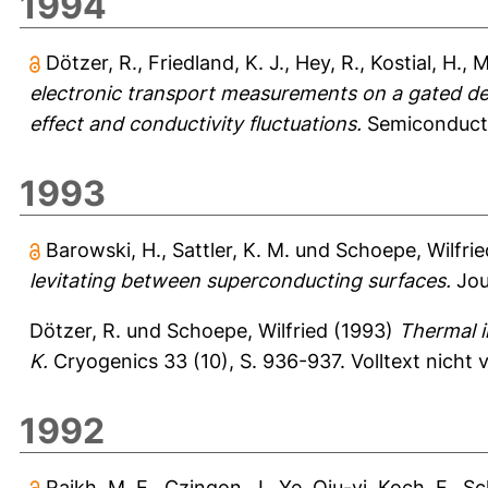
1994
Dötzer, R.
,
Friedland, K. J.
,
Hey, R.
,
Kostial, H.
,
M
electronic transport measurements on a gated d
effect and conductivity fluctuations.
Semiconducto
1993
Barowski, H.
,
Sattler, K. M.
und
Schoepe, Wilfrie
levitating between superconducting surfaces.
Jou
Dötzer, R.
und
Schoepe, Wilfried
(1993)
Thermal i
K.
Cryogenics 33 (10), S. 936-937.
Volltext nicht
1992
Raikh, M. E.
,
Czingon, J.
,
Ye, Qiu-yi
,
Koch, F.
,
Sc