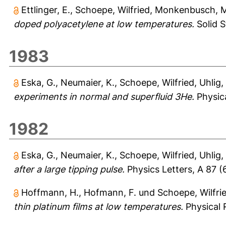
Ettlinger, E.
,
Schoepe, Wilfried
,
Monkenbusch, M
doped polyacetylene at low temperatures.
Solid S
1983
Eska, G.
,
Neumaier, K.
,
Schoepe, Wilfried
,
Uhlig,
experiments in normal and superfluid 3He.
Physica
1982
Eska, G.
,
Neumaier, K.
,
Schoepe, Wilfried
,
Uhlig,
after a large tipping pulse.
Physics Letters, A 87 (6
Hoffmann, H.
,
Hofmann, F.
und
Schoepe, Wilfri
thin platinum films at low temperatures.
Physical 