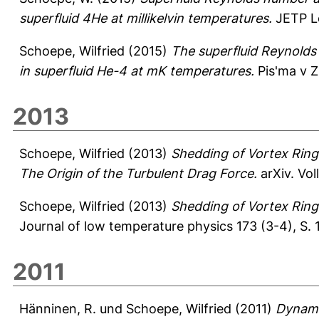
superfluid 4He at millikelvin temperatures.
JETP Le
Schoepe, Wilfried
(2015)
The superfluid Reynolds 
in superfluid He-4 at mK temperatures.
Pis'ma v Z
2013
Schoepe, Wilfried
(2013)
Shedding of Vortex Rings
The Origin of the Turbulent Drag Force.
arXiv.
Vol
Schoepe, Wilfried
(2013)
Shedding of Vortex Rings
Journal of low temperature physics 173 (3-4), S.
2011
Hänninen, R.
und
Schoepe, Wilfried
(2011)
Dynamic