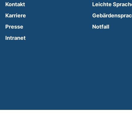
Kontakt
Leichte Sprach
Karriere
Gebärdenspra
(external
Presse
Notfall
(external link, opens in a new window)
Intranet