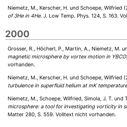
Niemetz, M.
,
Kerscher, H.
und
Schoepe, Wilfried
(
of 3He in 4He.
J. Low Temp. Phys. 124, S. 163.
Vo
2000
Grosser, R.
,
Höcherl, P.
,
Martin, A.
,
Niemetz, M.
u
magnetic microsphere by vortex motion in YBCO
vorhanden.
Niemetz, M.
,
Kerscher, H.
und
Schoepe, Wilfried
(
turbulence in superfluid helium at mK temperature
Niemetz, M.
,
Schoepe, Wilfried
,
Simola, J. T.
und
T
microsphere: a tool for investigating vorticity in
Matter 280, S. 559.
Volltext nicht vorhanden.