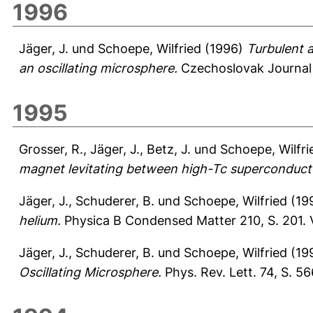
1996
Jäger, J.
und
Schoepe, Wilfried
(1996)
Turbulent a
an oscillating microsphere.
Czechoslovak Journal o
1995
Grosser, R.
,
Jäger, J.
,
Betz, J.
und
Schoepe, Wilfri
magnet levitating between high-Tc superconduct
Jäger, J.
,
Schuderer, B.
und
Schoepe, Wilfried
(19
helium.
Physica B Condensed Matter 210, S. 201.
Jäger, J.
,
Schuderer, B.
und
Schoepe, Wilfried
(19
Oscillating Microsphere.
Phys. Rev. Lett. 74, S. 5