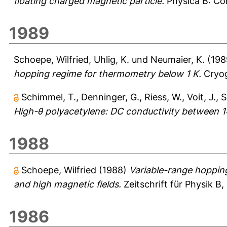
floating charged magnetic particle.
Physica B: Con
1989
Schoepe, Wilfried
,
Uhlig, K.
und
Neumaier, K.
(198
hopping regime for thermometry below 1 K.
Cryog
Schimmel, T.
,
Denninger, G.
,
Riess, W.
,
Voit, J.
,
S
High-θ polyacetylene: DC conductivity between 
1988
Schoepe, Wilfried
(1988)
Variable-range hoppin
and high magnetic fields.
Zeitschrift für Physik B
1986