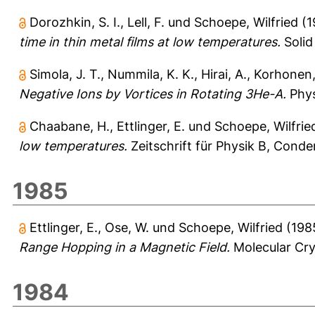
Dorozhkin, S. I.
,
Lell, F.
und
Schoepe, Wilfried
(1
time in thin metal films at low temperatures.
Solid
Simola, J. T.
,
Nummila, K. K.
,
Hirai, A.
,
Korhonen, 
Negative Ions by Vortices in Rotating 3He-A.
Phys
Chaabane, H.
,
Ettlinger, E.
und
Schoepe, Wilfrie
low temperatures.
Zeitschrift für Physik B, Conde
1985
Ettlinger, E.
,
Ose, W.
und
Schoepe, Wilfried
(198
Range Hopping in a Magnetic Field.
Molecular Crys
1984