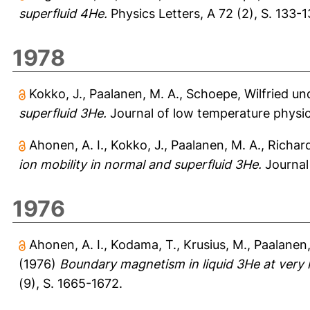
superfluid 4He.
Physics Letters, A 72 (2), S. 133-1
1978
Kokko, J.
,
Paalanen, M. A.
,
Schoepe, Wilfried
un
superfluid 3He.
Journal of low temperature physics
Ahonen, A. I.
,
Kokko, J.
,
Paalanen, M. A.
,
Richard
ion mobility in normal and superfluid 3He.
Journal 
1976
Ahonen, A. I.
,
Kodama, T.
,
Krusius, M.
,
Paalanen,
(1976)
Boundary magnetism in liquid 3He at very 
(9), S. 1665-1672.