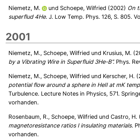
Niemetz, M.
und
Schoepe, Wilfried
(2002)
On t
superflud 4He.
J. Low Temp. Phys. 126, S. 805.
Vo
2001
Niemetz, M.
,
Schoepe, Wilfried
und
Krusius, M.
(2
by a Vibrating Wire in Superfluid 3He-B’’.
Phys. Rev
Niemetz, M.
,
Schoepe, Wilfried
und
Kerscher, H.
(
potential flow around a sphere in HeII at mK temp
Turbulence. Lecture Notes in Physics, 571. Spring
vorhanden.
Rosenbaum, R.
,
Schoepe, Wilfried
und
Castro, H.
magnetoresistance ratios I insulating materials.
Ph
vorhanden.