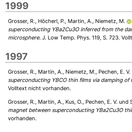
1999
Grosser, R.
,
Höcherl, P.
,
Martin, A.
,
Niemetz, M.
superconducting YBa2Cu3O inferred from the dampi
microsphere.
J. Low Temp. Phys. 119, S. 723.
Voll
1997
Grosser, R.
,
Martin, A.
,
Niemetz, M.
,
Pechen, E. V.
superconducting YBCO thin films via damping of t
Volltext nicht vorhanden.
Grosser, R.
,
Martin, A.
,
Kus, O.
,
Pechen, E. V.
und
magnet between superconducting YBa2Cu3O thin 
vorhanden.