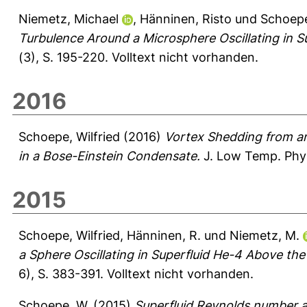
Niemetz, Michael
,
Hänninen, Risto
und
Schoepe
Turbulence Around a Microsphere Oscillating in S
(3), S. 195-220.
Volltext nicht vorhanden.
2016
Schoepe, Wilfried
(2016)
Vortex Shedding from a
in a Bose-Einstein Condensate.
J. Low Temp. Phys
2015
Schoepe, Wilfried
,
Hänninen, R.
und
Niemetz, M.
a Sphere Oscillating in Superfluid He-4 Above the C
6), S. 383-391.
Volltext nicht vorhanden.
Schoepe, W.
(2015)
Superfluid Reynolds number an