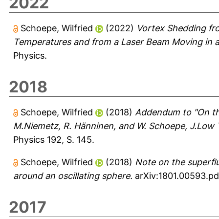
2022
Schoepe, Wilfried
(2022)
Vortex Shedding fro
Temperatures and from a Laser Beam Moving in a
Physics.
2018
Schoepe, Wilfried
(2018)
Addendum to "On the
M.Niemetz, R. Hänninen, and W. Schoepe, J.Low T
Physics 192, S. 145.
Schoepe, Wilfried
(2018)
Note on the superflu
around an oscillating sphere.
arXiv:1801.00593.pd
2017