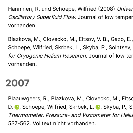
Hänninen, R.
und
Schoepe, Wilfried
(2008)
Univer
Oscillatory Superfluid Flow.
Journal of low temper
vorhanden.
Blazkova, M.
,
Clovecko, M.
,
Eltsov, V. B.
,
Gazo, E.
Schoepe, Wilfried
,
Skrbek, L.
,
Skyba, P.
,
Solntsev, 
for Cryogenic Helium Research.
Journal of low te
vorhanden.
2007
Blaauwgeers, R.
,
Blazkova, M.
,
Clovecko, M.
,
Eltso
D.
,
Schoepe, Wilfried
,
Skrbek, L.
,
Skyba, P.
,
S
Thermometer, Pressure- and Viscometer for Heliu
537-562.
Volltext nicht vorhanden.