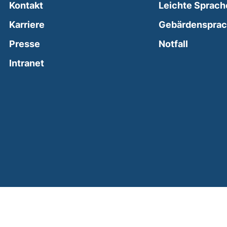
Kontakt
Leichte Sprach
Karriere
Gebärdenspra
(external
Presse
Notfall
(external link, opens in a new window)
Intranet