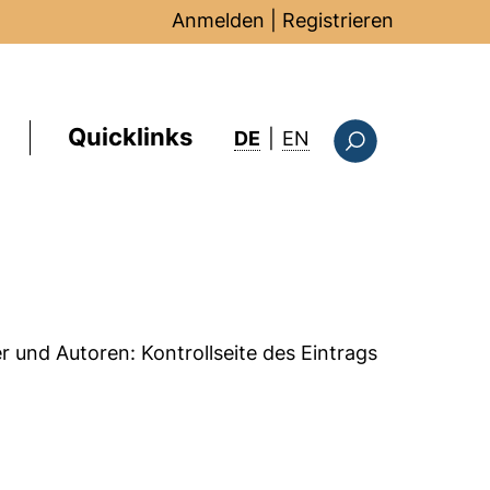
Anmelden
|
Registrieren
Quicklinks
: this page in Englis
DE
|
EN
Suchformular
er und Autoren:
Kontrollseite des Eintrags