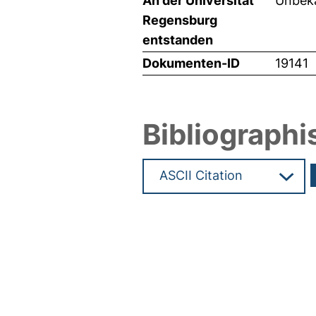
An der Universität
Unbeka
Regensburg
entstanden
Dokumenten-ID
19141
Bibliographi
Hochladedatum:24 Jan 2011 0