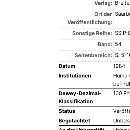
Breit
Verlag:
Saarb
Ort der
Veröffentlichung:
SSIP-B
Sonstige Reihe:
54
Band:
S. 5-1
Seitenbereich:
Datum
1984
Institutionen
Humanw
befind
Dewey-Dezimal-
100 Ph
Klassifikation
Status
Veröff
Begutachtet
Unbeka