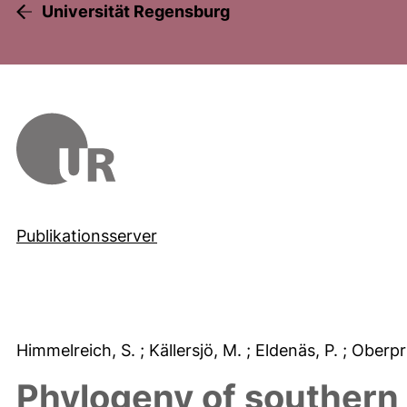
Universität Regensburg
Publikationsserver
Himmelreich, S.
; Källersjö, M.
; Eldenäs, P.
; Oberpr
Phylogeny of souther