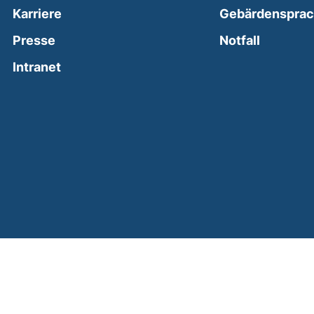
Karriere
Gebärdenspra
(external
Presse
Notfall
(external link, opens in a new window)
Intranet