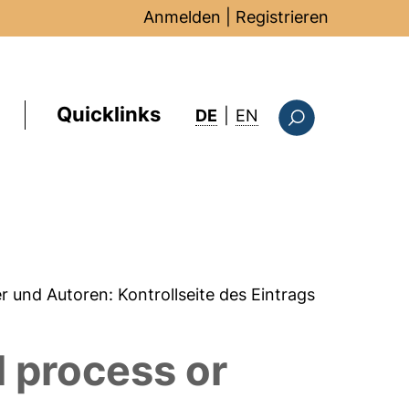
Anmelden
|
Registrieren
Quicklinks
: this page in Englis
DE
|
EN
Suchformular
er und Autoren:
Kontrollseite des Eintrags
 process or