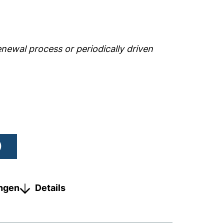
ewal process or periodically driven
)
ungen
Details