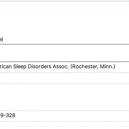
el
p
ican Sleep Disorders Assoc. (Rochester, Minn.)
19-328