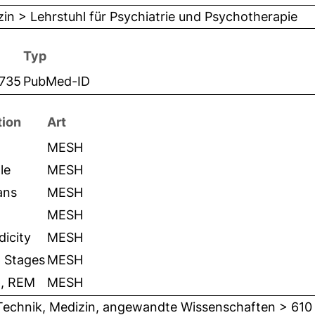
in > Lehrstuhl für Psychiatrie und Psychotherapie
Typ
735
PubMed-ID
tion
Art
MESH
le
MESH
ans
MESH
MESH
dicity
MESH
p Stages
MESH
p, REM
MESH
Technik, Medizin, angewandte Wissenschaften > 610