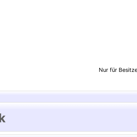
2:38/Metadaten zuletzt geändert: 26 Nov 2020 07:2
Nur für Besitz
k