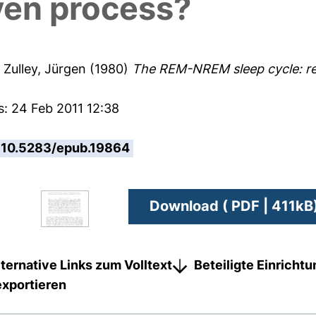
iven process?
d
Zulley, Jürgen
(1980)
The REM-NREM sleep cycle: ren
s: 24 Feb 2011 12:38
10.5283/epub.19864
Download ( PDF | 411kB
lternative Links zum Volltext
Beteiligte Einricht
exportieren