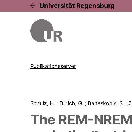
Universität Regensburg
Publikationsserver
Schulz, H.
; Dirlich, G.
; Balteskonis, S.
; 
The REM-NREM s