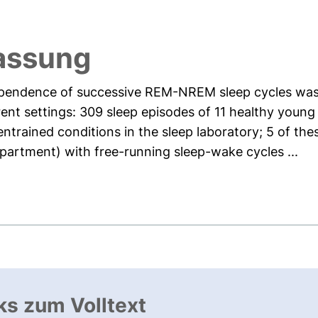
assung
dependence of successive REM-NREM sleep cycles wa
ent settings: 309 sleep episodes of 11 healthy young
trained conditions in the sleep laboratory; 5 of thes
apartment) with free-running sleep-wake cycles ...
ks zum Volltext