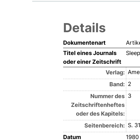
Details
Dokumentenart
Artik
Titel eines Journals
Slee
oder einer Zeitschrift
Amer
Verlag:
2
Band:
3
Nummer des
Zeitschriftenheftes
oder des Kapitels:
S. 3
Seitenbereich:
Datum
1980