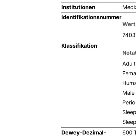
Institutionen
Mediz
Identifikationsnummer
Wert
7403
Klassifikation
Nota
Adult
Fema
Hum
Male
Perio
Slee
Slee
Dewey-Dezimal-
600 