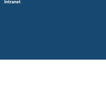
(external link, opens in a new window)
Intranet