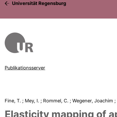
Universität Regensburg
Publikationsserver
Fine, T.
; Mey, I.
; Rommel, C.
; Wegener, Joachim
;
Elasticity mapping of 