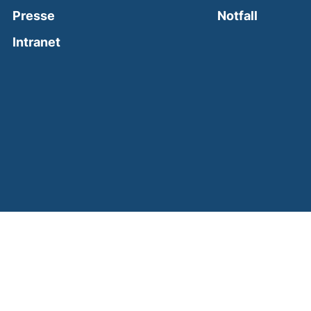
(external
Presse
Notfall
(external link, opens in a new window)
Intranet