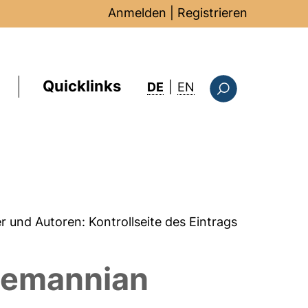
Anmelden
|
Registrieren
Quicklinks
: this page in Englis
DE
|
EN
Suchformular
er und Autoren:
Kontrollseite des Eintrags
iemannian