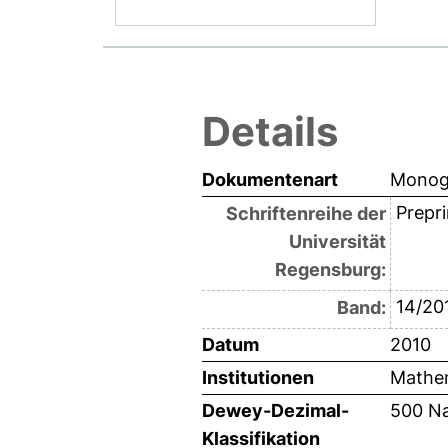
Details
Dokumentenart
Monogr
Prepri
Schriftenreihe der
Universität
Regensburg:
14/20
Band:
Datum
2010
Institutionen
Mathem
Dewey-Dezimal-
500 Na
Klassifikation