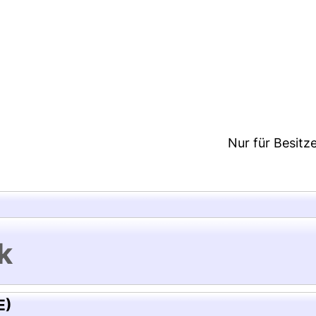
3:43/Metadaten zuletzt geändert: 26 Nov 2020 07:0
Nur für Besitz
k
E)