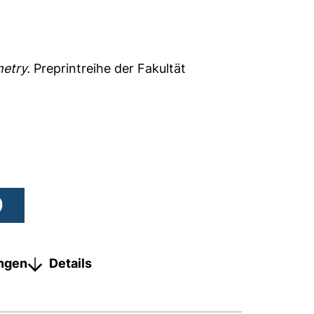
etry.
Preprintreihe der Fakultät
)
ungen
Details