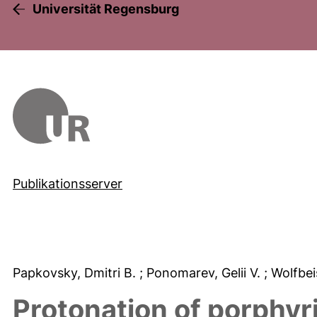
Universität Regensburg
Publikationsserver
Papkovsky, Dmitri B.
; Ponomarev, Gelii V.
; Wolfbei
Protonation of porphyri