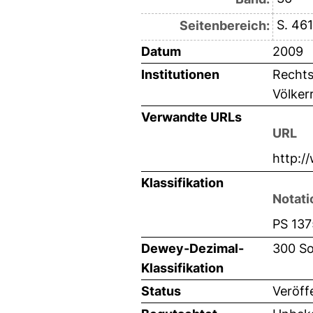
S. 46
Seitenbereich:
Datum
2009
Institutionen
Rechts
Völker
Verwandte URLs
URL
http:/
Klassifikation
Notati
PS 137
Dewey-Dezimal-
300 So
Klassifikation
Status
Veröff