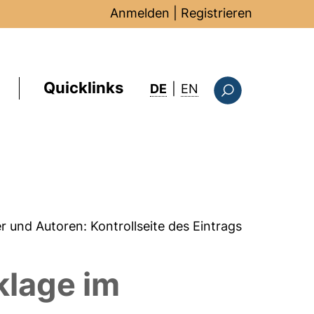
Anmelden
|
Registrieren
Quicklinks
: this page in Englis
DE
|
EN
Suchformular
er und Autoren:
Kontrollseite des Eintrags
klage im