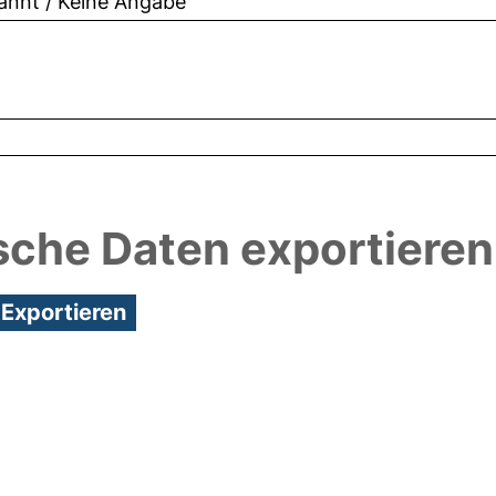
nnt / Keine Angabe
sche Daten exportieren
:57/Metadaten zuletzt geändert: 25 Mai 2018 10:21