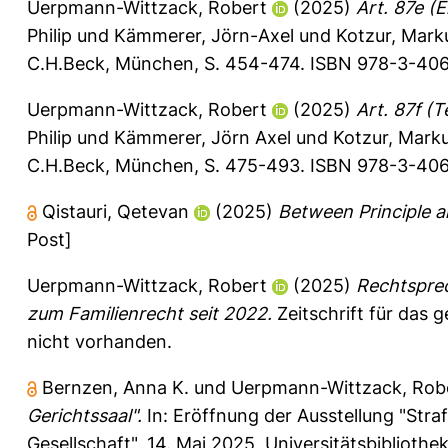
Uerpmann-Wittzack, Robert
(2025)
Art. 87e (
Philip
und
Kämmerer, Jörn-Axel
und
Kotzur, Mark
C.H.Beck, München, S. 454-474. ISBN 978-3-406-
Uerpmann-Wittzack, Robert
(2025)
Art. 87f (
Philip
und
Kämmerer, Jörn Axel
und
Kotzur, Mark
C.H.Beck, München, S. 475-493. ISBN 978-3-406-
Qistauri, Qetevan
(2025)
Between Principle a
Post]
Uerpmann-Wittzack, Robert
(2025)
Rechtspre
zum Familienrecht seit 2022.
Zeitschrift für das 
nicht vorhanden.
Bernzen, Anna K.
und
Uerpmann-Wittzack, Rob
Gerichtssaal".
In: Eröffnung der Ausstellung "Stra
Gesellschaft", 14. Mai 2025, Universitätsbiblioth