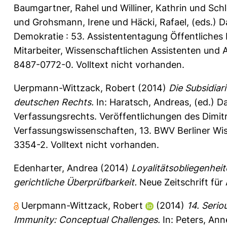
Baumgartner, Rahel
und
Williner, Kathrin
und
Schl
und
Grohsmann, Irene
und
Häcki, Rafael
, (eds.) 
Demokratie : 53. Assistententagung Öffentliches
Mitarbeiter, Wissenschaftlichen Assistenten und
8487-0772-0. Volltext nicht vorhanden.
Uerpmann-Wittzack, Robert
(2014)
Die Subsidiar
deutschen Rechts.
In:
Haratsch, Andreas
, (ed.) 
Verfassungsrechts. Veröffentlichungen des Dimitr
Verfassungswissenschaften, 13. BWV Berliner Wis
3354-2. Volltext nicht vorhanden.
Edenharter, Andrea
(2014)
Loyalitätsobliegenheit
gerichtliche Überprüfbarkeit.
Neue Zeitschrift für 
Uerpmann-Wittzack, Robert
(2014)
14. Serio
Immunity: Conceptual Challenges.
In:
Peters, Ann