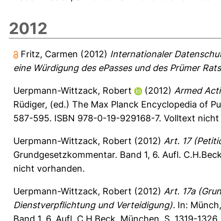
2012
Fritz, Carmen
(2012)
Internationaler Datenschu
eine Würdigung des ePasses und des Prümer Rats
Uerpmann-Wittzack, Robert
(2012)
Armed Activ
Rüdiger
, (ed.) The Max Planck Encyclopedia of Publ
587-595. ISBN 978-0-19-929168-7. Volltext nicht
Uerpmann-Wittzack, Robert
(2012)
Art. 17 (Petit
Grundgesetzkommentar. Band 1, 6. Aufl. C.H.Beck
nicht vorhanden.
Uerpmann-Wittzack, Robert
(2012)
Art. 17a (Gr
Dienstverpflichtung und Verteidigung).
In:
Münch,
Band 1, 6. Aufl. C.H.Beck, München, S. 1319-1326