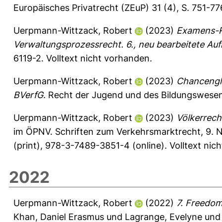
Europäisches Privatrecht (ZEuP) 31 (4), S. 751-77
Uerpmann-Wittzack, Robert
(2023)
Examens-Re
Verwaltungsprozessrecht. 6., neu bearbeitete Auf
6119-2. Volltext nicht vorhanden.
Uerpmann-Wittzack, Robert
(2023)
Chancengle
BVerfG.
Recht der Jugend und des Bildungswesens
Uerpmann-Wittzack, Robert
(2023)
Völkerrech
im ÖPNV. Schriften zum Verkehrsmarktrecht, 9.
(print), 978-3-7489-3851-4 (online). Volltext nic
2022
Uerpmann-Wittzack, Robert
(2022)
7. Freedom
Khan, Daniel Erasmus
und
Lagrange, Evelyne
un