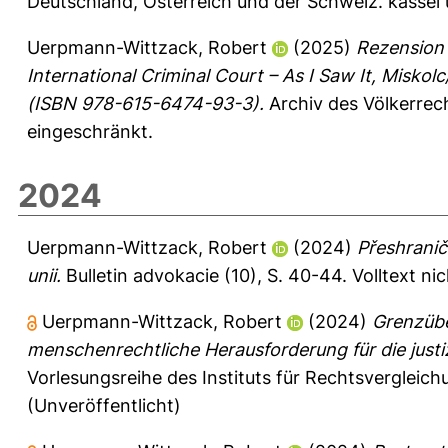
Deutschland, Österreich und der Schweiz. kassel 
Uerpmann-Wittzack, Robert
(2025)
Rezension 
International Criminal Court – As I Saw It, Misk
(ISBN 978-615-6474-93-3).
Archiv des Völkerrec
eingeschränkt.
2024
Uerpmann-Wittzack, Robert
(2024)
Přeshranič
unii.
Bulletin advokacie (10), S. 40-44.
Volltext ni
Uerpmann-Wittzack, Robert
(2024)
Grenzübe
menschenrechtliche Herausforderung für die justi
Vorlesungsreihe des Instituts für Rechtsvergleich
(Unveröffentlicht)