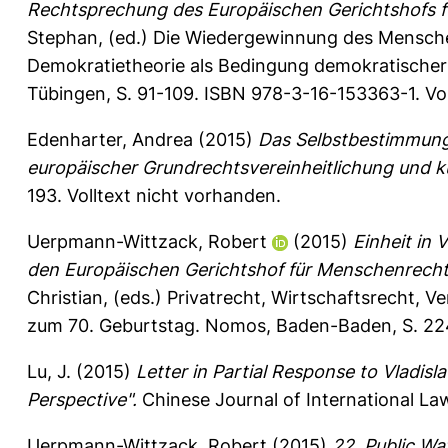
Rechtsprechung des Europäischen Gerichtshofs f
Stephan
, (ed.) Die Wiedergewinnung des Mensche
Demokratietheorie als Bedingung demokratischer 
Tübingen, S. 91-109. ISBN 978-3-16-153363-1. Vol
Edenharter, Andrea
(2015)
Das Selbstbestimmung
europäischer Grundrechtsvereinheitlichung und kult
193.
Volltext nicht vorhanden.
Uerpmann-Wittzack, Robert
(2015)
Einheit in 
den Europäischen Gerichtshof für Menschenrecht
Christian
, (eds.) Privatrecht, Wirtschaftsrecht, V
zum 70. Geburtstag. Nomos, Baden-Baden, S. 224
Lu, J.
(2015)
Letter in Partial Response to Vladisl
Perspective".
Chinese Journal of International Law
Uerpmann-Wittzack, Robert
(2015)
22. Public Wa