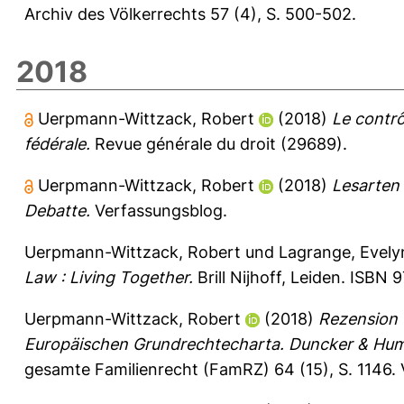
Archiv des Völkerrechts 57 (4), S. 500-502.
2018
Uerpmann-Wittzack, Robert
(2018)
Le contrô
fédérale.
Revue générale du droit (29689).
Uerpmann-Wittzack, Robert
(2018)
Lesarten
Debatte.
Verfassungsblog.
Uerpmann-Wittzack, Robert
und
Lagrange, Evely
Law : Living Together.
Brill Nijhoff, Leiden. ISBN
Uerpmann-Wittzack, Robert
(2018)
Rezension v
Europäischen Grundrechtecharta. Duncker & Hum
gesamte Familienrecht (FamRZ) 64 (15), S. 1146.