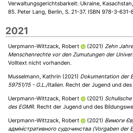
Verwaltungsgerichtsbarkeit: Ukraine, Kasachstan,
85. Peter Lang, Berlin, S. 21-37. ISBN 978-3-631-
2021
Uerpmann-Wittzack, Robert
(2021)
Zehn Jahre 
Menschenrechte vor den Zumutungen der Universa
Volltext nicht vorhanden.
Musselmann, Kathrin
(2021)
Dokumentation der E
59751/15 - G.L./Italien.
Recht der Jugend und des 
Uerpmann-Wittzack, Robert
(2021)
Schulische
des EGMR.
Recht der Jugend und des Bildungswes
Uerpmann-Wittzack, Robert
(2021)
Вимоги Єв
адмiнiстративного судочинства (Vorgaben der Eu