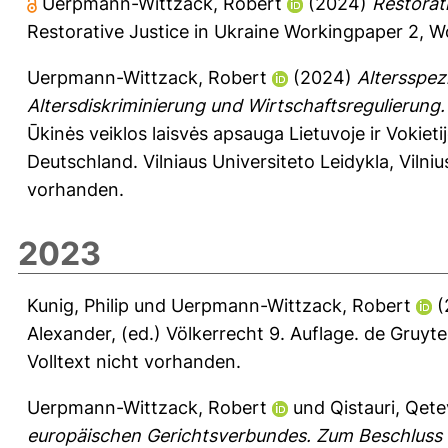
Uerpmann-Wittzack, Robert
(2024)
Restorat
Restorative Justice in Ukraine Workingpaper 2, 
Uerpmann-Wittzack, Robert
(2024)
Altersspezi
Altersdiskriminierung und Wirtschaftsregulierung.
Ūkinės veiklos laisvės apsauga Lietuvoje ir Vokiet
Deutschland. Vilniaus Universiteto Leidykla, Viln
vorhanden.
2023
Kunig, Philip
und
Uerpmann-Wittzack, Robert
(
Alexander
, (ed.) Völkerrecht 9. Auflage. de Gruyt
Volltext nicht vorhanden.
Uerpmann-Wittzack, Robert
und
Qistauri, Qet
europäischen Gerichtsverbundes. Zum Beschluss 