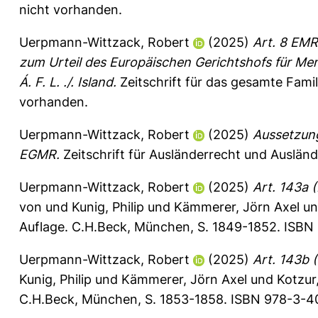
nicht vorhanden.
Uerpmann-Wittzack, Robert
(2025)
Art. 8 EMR
zum Urteil des Europäischen Gerichtshofs für M
Á. F. L. ./. Island.
Zeitschrift für das gesamte Fami
vorhanden.
Uerpmann-Wittzack, Robert
(2025)
Aussetzung
EGMR.
Zeitschrift für Ausländerrecht und Ausländ
Uerpmann-Wittzack, Robert
(2025)
Art. 143a 
von
und
Kunig, Philip
und
Kämmerer, Jörn Axel
u
Auflage. C.H.Beck, München, S. 1849-1852. ISBN
Uerpmann-Wittzack, Robert
(2025)
Art. 143b 
Kunig, Philip
und
Kämmerer, Jörn Axel
und
Kotzur
C.H.Beck, München, S. 1853-1858. ISBN 978-3-40