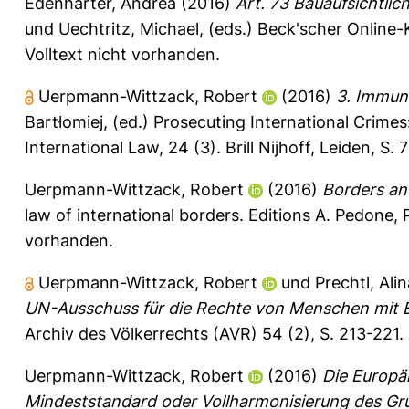
Edenharter, Andrea
(2016)
Art. 73 Bauaufsichtli
und
Uechtritz, Michael
, (eds.) Beck'scher Onlin
Volltext nicht vorhanden.
Uerpmann-Wittzack, Robert
(2016)
3. Immuni
Bartłomiej
, (ed.) Prosecuting International Crime
International Law, 24 (3). Brill Nijhoff, Leiden, 
Uerpmann-Wittzack, Robert
(2016)
Borders and
law of international borders. Editions A. Pedone, 
vorhanden.
Uerpmann-Wittzack, Robert
und
Prechtl, Ali
UN-Ausschuss für die Rechte von Menschen mit Be
Archiv des Völkerrechts (AVR) 54 (2), S. 213-221.
Uerpmann-Wittzack, Robert
(2016)
Die Europ
Mindeststandard oder Vollharmonisierung des Gr