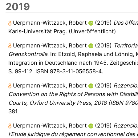
2019
Uerpmann-Wittzack, Robert
(2019)
Das öffen
Karls-Universität Prag. (Unveröffentlicht)
Uerpmann-Wittzack, Robert
(2019)
Territori
Grenzkontrolle.
In:
Etzold, Raphaela
und
Löhnig, 
Integration in Deutschland nach 1945. Zeitgeschi
S. 99-112. ISBN 978-3-11-056558-4.
Uerpmann-Wittzack, Robert
(2019)
Rezensio
Convention on the Rights of Persons with Disabilit
Courts, Oxford University Press, 2018 (ISBN 978
381.
Uerpmann-Wittzack, Robert
(2019)
Rezension
l'Etude juridique du règlement conventionnel des d