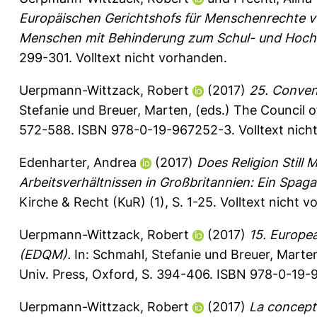
Europäischen Gerichtshofs für Menschenrechte 
Menschen mit Behinderung zum Schul- und Hochs
299-301.
Volltext nicht vorhanden.
Uerpmann-Wittzack, Robert
(2017)
25. Conven
Stefanie
und
Breuer, Marten
, (eds.) The Council o
572-588. ISBN 978-0-19-967252-3. Volltext nich
Edenharter, Andrea
(2017)
Does Religion Still 
Arbeitsverhältnissen in Großbritannien: Ein Spaga
Kirche & Recht (KuR) (1), S. 1-25.
Volltext nicht v
Uerpmann-Wittzack, Robert
(2017)
15. Europea
(EDQM).
In:
Schmahl, Stefanie
und
Breuer, Marte
Univ. Press, Oxford, S. 394-406. ISBN 978-0-19-
Uerpmann-Wittzack, Robert
(2017)
La concepti