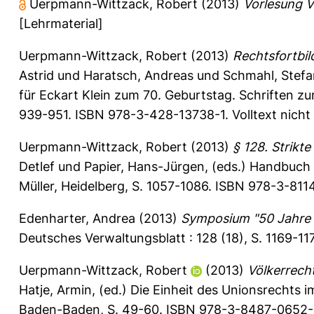
Uerpmann-Wittzack, Robert
(2013)
Vorlesung V
[Lehrmaterial]
Uerpmann-Wittzack, Robert
(2013)
Rechtsfortbil
Astrid
und
Haratsch, Andreas
und
Schmahl, Stefa
für Eckart Klein zum 70. Geburtstag. Schriften zu
939-951. ISBN 978-3-428-13738-1. Volltext nicht
Uerpmann-Wittzack, Robert
(2013)
§ 128. Strikt
Detlef
und
Papier, Hans-Jürgen
, (eds.) Handbuch 
Müller, Heidelberg, S. 1057-1086. ISBN 978-3-811
Edenharter, Andrea
(2013)
Symposium "50 Jahre 
Deutsches Verwaltungsblatt : 128 (18), S. 1169-11
Uerpmann-Wittzack, Robert
(2013)
Völkerrech
Hatje, Armin
, (ed.) Die Einheit des Unionsrechts 
Baden-Baden, S. 49-60. ISBN 978-3-8487-0652-5.