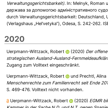
Verwaltungsgerichtsbarkeit).
In:
Melnyk, Roman
u
держава за допомогою адмiнiстративного судоч
durch Verwaltungsgerichtsbarkeit: Deutschland,
(Verlagshaus „Hel’vetyka“), Odesa, S. 242-262. 
2020
Uerpmann-Wittzack, Robert
(2020)
Der offene
strategischen Ausland-Ausland-Fernmeldeaufklär
Zugang zum Volltext eingeschränkt.
Uerpmann-Wittzack, Robert
und
Prechtl, Alina
Menschenrechte zum Familienrecht seit Ende 201
S. 469-476.
Volltext nicht vorhanden.
Uerpmann-Wittzack, Robert
(2020)
EGMR bil
Kammer in der Sache N.D. und N.T. gegen Spanie