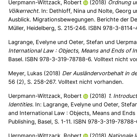
Uerpmann-Wittzack, Robert
(2018)
Ordnung u
Völkerrecht.
In:
Dethloff, Nina
und
Nolte, Georg
u
Ausblick. Migrationsbewegungen. Berichte der Deu
Müller, Heidelberg, S. 215-246. ISBN 978-3-8114-
Lagrange, Evelyne
und
Oeter, Stefan
und
Uerpman
International Law : Objects, Means and Ends of In
Basel. ISBN 978-3-319-78788-6. Volltext nicht v
Meyer, Lukas
(2018)
Der Ausländervorbehalt in 
56 (2), S. 258-267.
Volltext nicht vorhanden.
Uerpmann-Wittzack, Robert
(2018)
1. Introduc
Identities.
In:
Lagrange, Evelyne
und
Oeter, Stefa
and International Law : Objects, Means and Ends o
Publishing, Basel, S. 1-11. ISBN 978-3-319-78788-
Uerpmann-Wittzack, Robert
(2018)
Nationale I