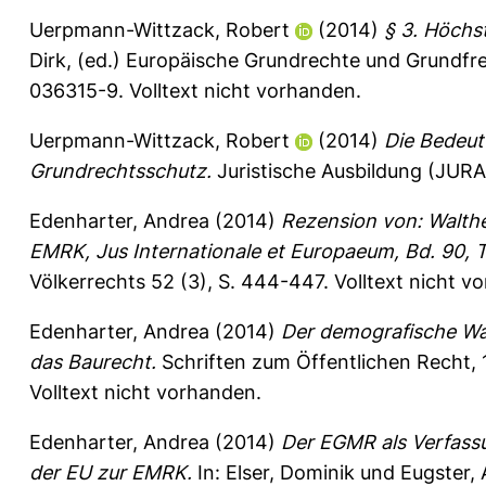
Uerpmann-Wittzack, Robert
(2014)
§ 3. Höchs
Dirk
, (ed.) Europäische Grundrechte und Grundfreih
036315-9. Volltext nicht vorhanden.
Uerpmann-Wittzack, Robert
(2014)
Die Bedeut
Grundrechtsschutz.
Juristische Ausbildung (JURA
Edenharter, Andrea
(2014)
Rezension von: Walth
EMRK, Jus Internationale et Europaeum, Bd. 90, 
Völkerrechts 52 (3), S. 444-447.
Volltext nicht v
Edenharter, Andrea
(2014)
Der demografische Wa
das Baurecht.
Schriften zum Öffentlichen Recht,
Volltext nicht vorhanden.
Edenharter, Andrea
(2014)
Der EGMR als Verfassu
der EU zur EMRK.
In:
Elser, Dominik
und
Eugster, 