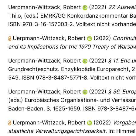
Uerpmann-Wittzack, Robert
(2022)
27. Auswei
Thilo
, (eds.) EMRK/GG Konkordanzkommentar Band
ISBN 978-3-16-157003-2. Volltext nicht vorhande
Uerpmann-Wittzack, Robert
(2022)
Continui
and its Implications for the 1970 Treaty of Warsaw
Uerpmann-Wittzack, Robert
(2022)
§ 11. Ehe u
Grundrechteschutz. Enzyklopädie Europarecht, 2 
549. ISBN 978-3-8487-5771-8. Volltext nicht vo
Uerpmann-Wittzack, Robert
(2022)
§ 36. Euro
(eds.) Europäisches Organisations- und Verfassu
Baden-Baden, S. 1625-1659. ISBN 978-3-8487-646
Uerpmann-Wittzack, Robert
(2022)
Vorgaben
staatliche Verwaltungsgerichtsbarkeit.
In:
Himmelr