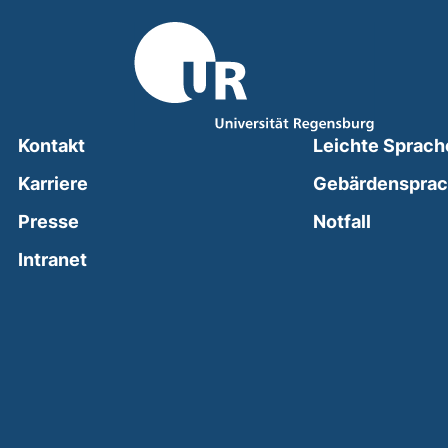
Kontakt
Leichte Sprach
Karriere
Gebärdenspra
(external
Presse
Notfall
(external link, opens in a new window)
Intranet