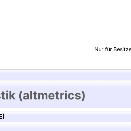
4:22/Metadaten zuletzt geändert: 29 Sep 2021 07:3
Nur für Besitz
tik (altmetrics)
E)