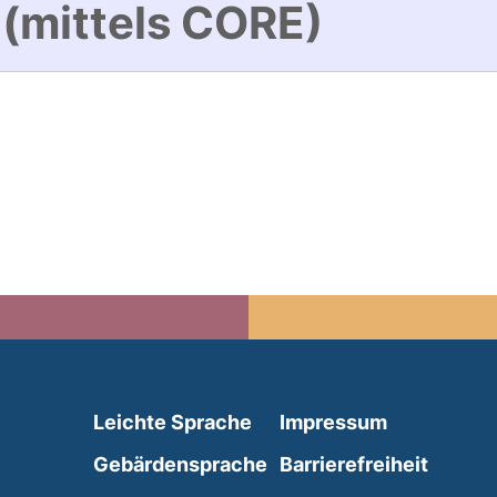
 (mittels CORE)
(external link, opens in 
Leichte Sprache
Impressum
(external link, opens i
Gebärdensprache
Barrierefreiheit