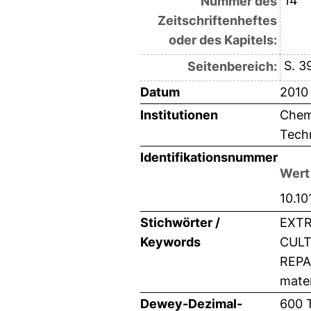
14
Nummer des
Zeitschriftenheftes
oder des Kapitels:
S. 3
Seitenbereich:
Datum
2010
Institutionen
Chemi
Techn
Identifikationsnummer
Wert
10.10
Stichwörter /
EXTR
Keywords
CULT
REPA
mater
Dewey-Dezimal-
600 