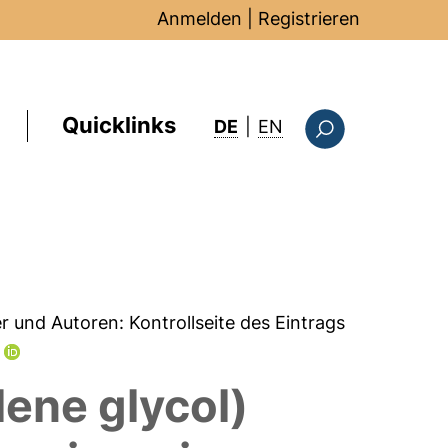
Anmelden
|
Registrieren
Quicklinks
: this page in Englis
DE
|
EN
Suchformular
er und Autoren:
Kontrollseite des Eintrags
m
ene glycol)