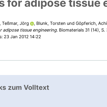
 for adipose tissue 
,
Teßmar, Jörg
,
Blunk, Torsten
und
Göpferich, Ach
r adipose tissue engineering.
Biomaterials 31 (14), S
s: 23 Jan 2012 14:22
ks zum Volltext
ffnet neues Fenster