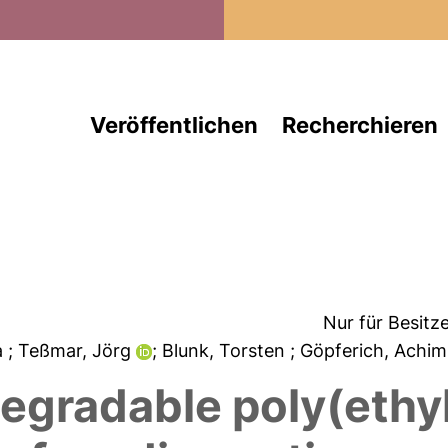
Direkt zum Inhalt
Veröffentlichen
Recherchieren
Nur für Besitz
a
; Teßmar, Jörg
; Blunk, Torsten
; Göpferich, Achi
egradable poly(ethyl