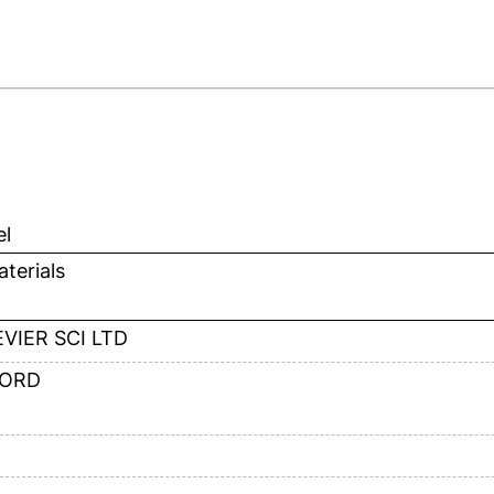
el
terials
VIER SCI LTD
ORD