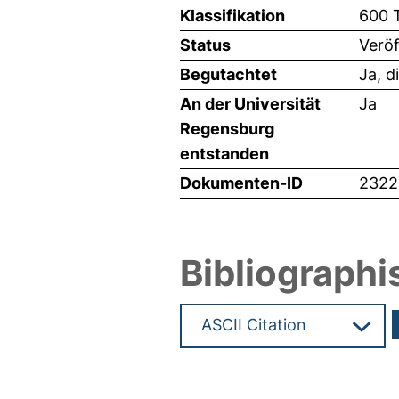
Klassifikation
600 
Status
Veröf
Begutachtet
Ja, d
An der Universität
Ja
Regensburg
entstanden
Dokumenten-ID
2322
Bibliographi