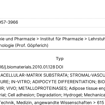
957-3966
e und Pharmazie > Institut für Pharmazie > Lehrstu
ologie (Prof. Göpferich)
Typ
16/j.biomaterials.2010.01.128
DOI
ACELLULAR-MATRIX SUBSTRATA; STROMAL-VASCU
URE; IN-VITRO; ADIPOCYTE DIFFERENTIATION; BI
IR; VIVO; METALLOPROTEINASES; Adipose tissue eng
ial; Cell adhesion; Degradation; Hydrogel; Mechanica
Technik, Medizin, angewandte Wissenschaften > 615