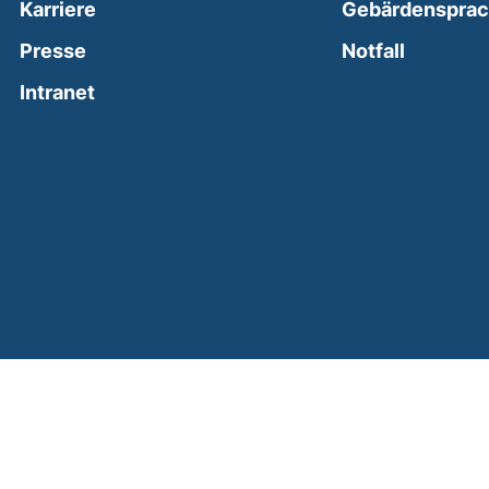
Karriere
Gebärdenspra
(external
Presse
Notfall
(external link, opens in a new window)
Intranet