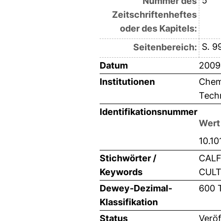
5
Nummer des
Zeitschriftenheftes
oder des Kapitels:
S. 9
Seitenbereich:
Datum
2009
Institutionen
Chemi
Techn
Identifikationsnummer
Wert
10.10
Stichwörter /
CALF
Keywords
CULTU
Dewey-Dezimal-
600 
Klassifikation
Status
Veröf