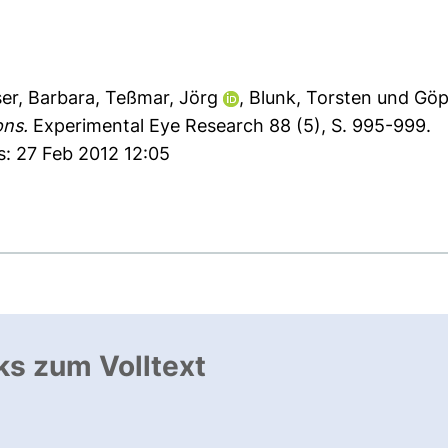
er, Barbara
,
Teßmar, Jörg
,
Blunk, Torsten
und
Göp
ons.
Experimental Eye Research 88 (5), S. 995-999.
s: 27 Feb 2012 12:05
ks zum Volltext
ffnet neues Fenster