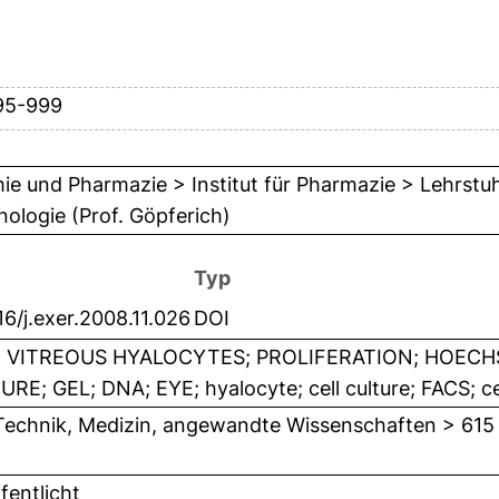
95-999
e und Pharmazie > Institut für Pharmazie > Lehrstu
ologie (Prof. Göpferich)
Typ
16/j.exer.2008.11.026
DOI
 VITREOUS HYALOCYTES; PROLIFERATION; HOECH
RE; GEL; DNA; EYE; hyalocyte; cell culture; FACS; ce
Technik, Medizin, angewandte Wissenschaften > 615
fentlicht