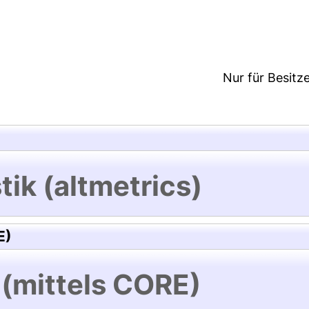
2:05/Metadaten zuletzt geändert: 29 Sep 2021 07:3
Nur für Besitz
tik (altmetrics)
E)
 (mittels CORE)