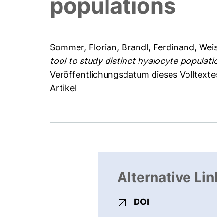
populations
Sommer, Florian
,
Brandl, Ferdinand
,
Weis
tool to study distinct hyalocyte populati
Veröffentlichungsdatum dieses Volltexte
Artikel
Alternative Lin
externer Link, ö
DOI