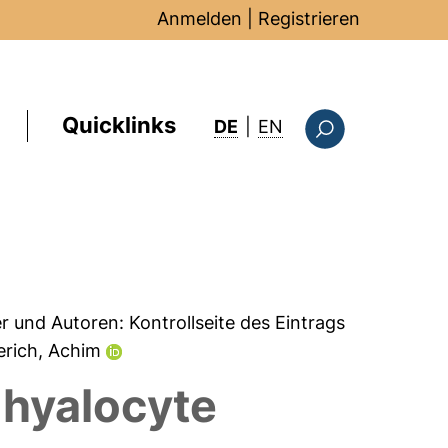
Anmelden
|
Registrieren
Quicklinks
: this page in Englis
DE
|
EN
Suchformular
er und Autoren:
Kontrollseite des Eintrags
erich, Achim
t hyalocyte