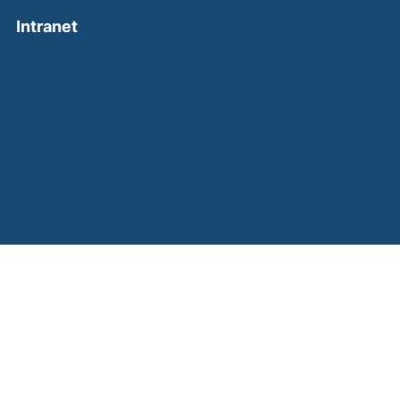
(external link, opens in a new window)
Intranet