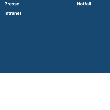
(external
Presse
Notfall
(external link, opens in a new window)
Intranet