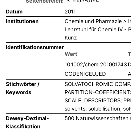
S. 5155-5164
Seitenbereich:
Datum
2011
Institutionen
Chemie und Pharmazie > In
Lehrstuhl für Chemie IV - 
Kunz
Identifikationsnummer
Wert
T
10.1002/chem.201001743
D
CODEN:CEUJED
A
Stichwörter /
SOLVATOCHROMIC COMPA
Keywords
PARTITION-COEFFICIENT
SCALE; DESCRIPTORS; PRE
solvents; solubilisation; so
Dewey-Dezimal-
500 Naturwissenschaften
Klassifikation