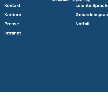
Kontakt
Leichte Sprach
Karriere
Gebärdenspra
(external
Presse
Notfall
(external link, opens in a new window)
Intranet