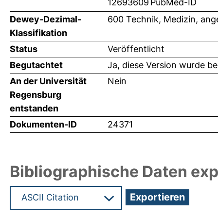
12693609
PubMed-ID
Dewey-Dezimal-
600 Technik, Medizin, an
Klassifikation
Status
Veröffentlicht
Begutachtet
Ja, diese Version wurde b
An der Universität
Nein
Regensburg
entstanden
Dokumenten-ID
24371
Bibliographische Daten exp