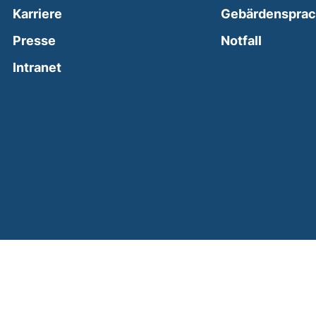
Karriere
Gebärdenspra
(external
Presse
Notfall
(external link, opens in a new window)
Intranet