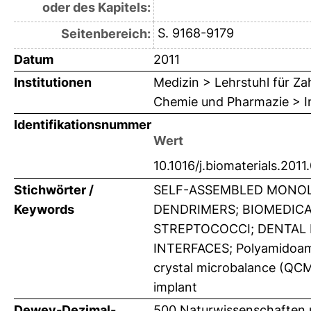
oder des Kapitels:
S. 9168-9179
Seitenbereich:
Datum
2011
Institutionen
Medizin > Lehrstuhl für Z
Chemie und Pharmazie > In
Identifikationsnummer
Wert
10.1016/j.biomaterials.2011
Stichwörter /
SELF-ASSEMBLED MONOLA
Keywords
DENDRIMERS; BIOMEDICA
STREPTOCOCCI; DENTAL M
INTERFACES; Polyamidoami
crystal microbalance (QCM
implant
Dewey-Dezimal-
500 Naturwissenschaften