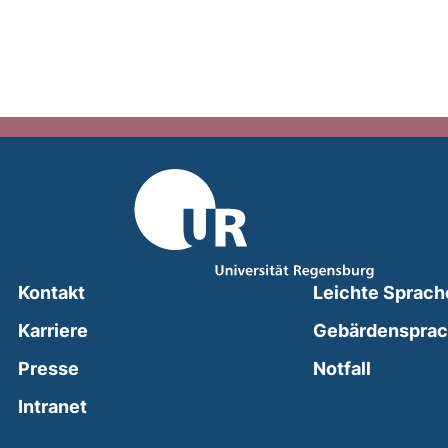
Kontakt
Leichte Sprach
Karriere
Gebärdenspra
(external
Presse
Notfall
(external link, opens in a new window)
Intranet