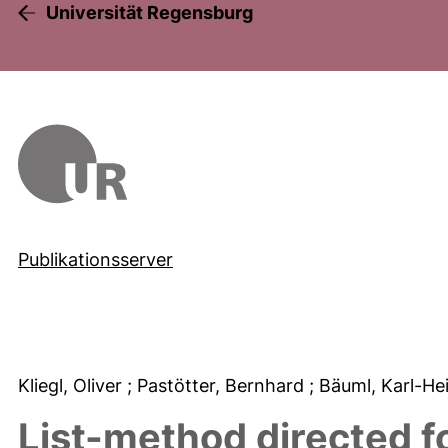
Universität Regensburg
Publikationsserver
Kliegl, Oliver
; Pastötter, Bernhard
; Bäuml, Karl-He
List-method directed fo