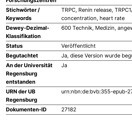
Forschungszentren
Stichwörter /
TRPC, Renin release, TRPC1/
Keywords
concentration, heart rate
Dewey-Dezimal-
600 Technik, Medizin, ange
Klassifikation
Status
Veröffentlicht
Begutachtet
Ja, diese Version wurde beg
An der Universität
Ja
Regensburg
entstanden
URN der UB
urn:nbn:de:bvb:355-epub-2
Regensburg
Dokumenten-ID
27182