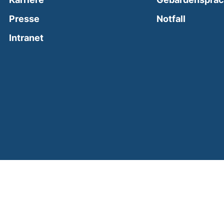
(external
Presse
Notfall
(external link, opens in a new window)
Intranet