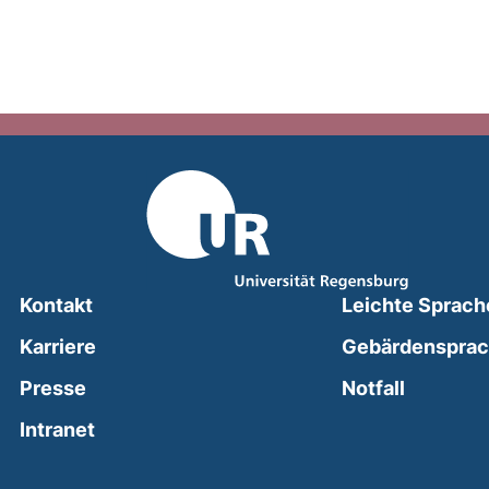
Kontakt
Leichte Sprach
Karriere
Gebärdenspra
(external
Presse
Notfall
(external link, opens in a new window)
Intranet