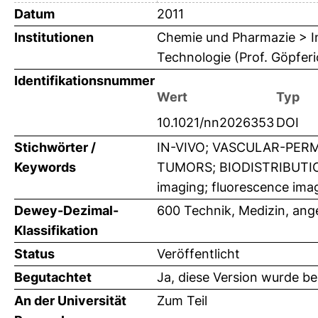
Datum
2011
Institutionen
Chemie und Pharmazie > In
Technologie (Prof. Göpferi
Identifikationsnummer
Wert
Typ
10.1021/nn2026353
DOI
Stichwörter /
IN-VIVO; VASCULAR-PERM
Keywords
TUMORS; BIODISTRIBUTIO
imaging; fluorescence ima
Dewey-Dezimal-
600 Technik, Medizin, an
Klassifikation
Status
Veröffentlicht
Begutachtet
Ja, diese Version wurde b
An der Universität
Zum Teil