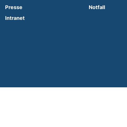
(external
Presse
Notfall
(external link, opens in a new window)
Intranet