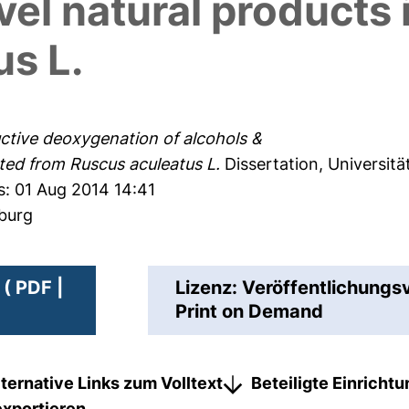
vel natural products 
s L.
ctive deoxygenation of alcohols &
ated from Ruscus aculeatus L.
Dissertation, Universit
s: 01 Aug 2014 14:41
sburg
( PDF |
Lizenz: Veröffentlichungs
Print on Demand
lternative Links zum Volltext
Beteiligte Einricht
exportieren