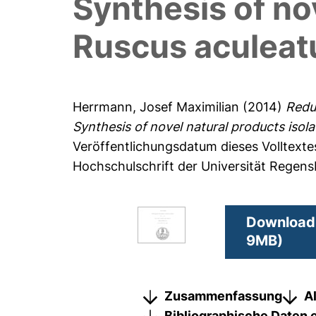
Synthesis of no
Ruscus aculeatu
Herrmann, Josef Maximilian
(2014)
Redu
Synthesis of novel natural products isol
Veröffentlichungsdatum dieses Volltexte
Hochschulschrift der Universität Regen
Download 
9MB)
Zusammenfassung
A
Bibliographische Daten 