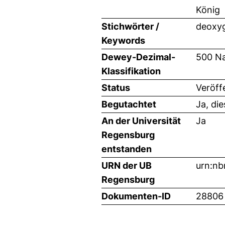
König
Stichwörter /
deoxyg
Keywords
Dewey-Dezimal-
500 Na
Klassifikation
Status
Veröff
Begutachtet
Ja, di
An der Universität
Ja
Regensburg
entstanden
URN der UB
urn:nb
Regensburg
Dokumenten-ID
28806