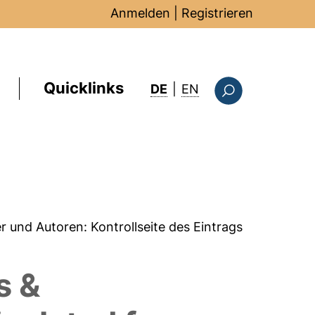
Anmelden
|
Registrieren
Quicklinks
: this page in Englis
DE
|
EN
Suchformular
er und Autoren:
Kontrollseite des Eintrags
s &