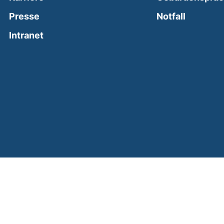
(external
Presse
Notfall
(external link, opens in a new window)
Intranet