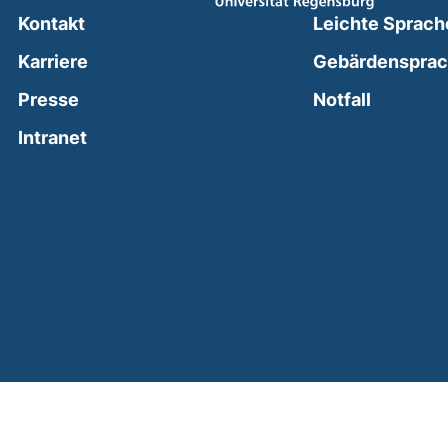
Kontakt
Leichte Sprach
Karriere
Gebärdenspra
(external
Presse
Notfall
(external link, opens in a new window)
Intranet