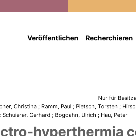
Direkt zum Inhalt
Veröffentlichen
Recherchieren
Nur für Besitz
scher, Christina
; Ramm, Paul
; Pietsch, Torsten
; Hirs
; Schuierer, Gerhard
; Bogdahn, Ulrich
; Hau, Peter
lectro-hyperthermia 