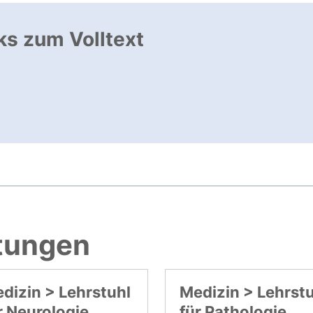
ks zum Volltext
nk, öffnet neues Fenster
ffnet neues Fenster
htungen
dizin > Lehrstuhl
Medizin > Lehrst
r Neurologie
für Pathologie