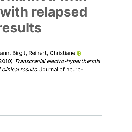
 with relapsed
results
nn, Birgit
,
Reinert, Christiane
,
2010)
Transcranial electro-hyperthermia
linical results.
Journal of neuro-