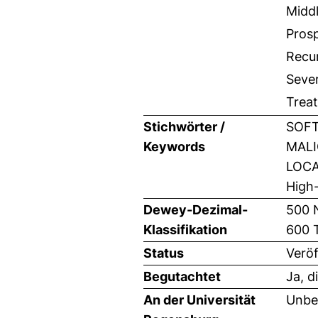
Midd
Prosp
Recu
Sever
Trea
Stichwörter /
SOFT
Keywords
MALI
LOCA
High-
Dewey-Dezimal-
500 
Klassifikation
600 
Status
Veröf
Begutachtet
Ja, d
An der Universität
Unbe