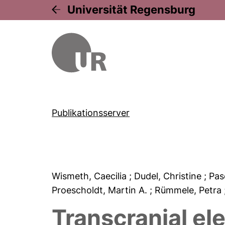
Universität Regensburg
Publikationsserver
Wismeth, Caecilia
; Dudel, Christine
; Pa
Proescholdt, Martin A.
; Rümmele, Petra
Transcranial e