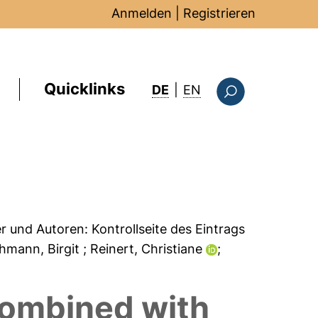
Anmelden
|
Registrieren
Quicklinks
: this page in Englis
DE
|
EN
Suchformular
er und Autoren:
Kontrollseite des Eintrags
chmann, Birgit
; Reinert, Christiane
;
combined with