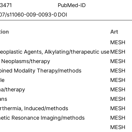
3471
PubMed-ID
007/s11060-009-0093-0
DOI
tion
Art
MESH
eoplastic Agents, Alkylating/therapeutic use
MESH
n Neoplasms/therapy
MESH
ined Modality Therapy/methods
MESH
le
MESH
ma/therapy
MESH
ans
MESH
rthermia, Induced/methods
MESH
etic Resonance Imaging/methods
MESH
MESH