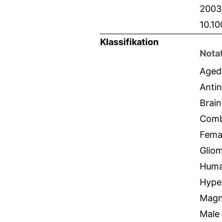
2003
10.1
Klassifikation
Nota
Aged
Antin
Brai
Comb
Fema
Glio
Hum
Hype
Magn
Male