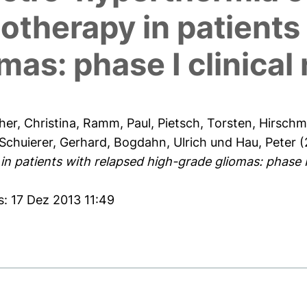
otherapy in patients
as: phase I clinical 
her, Christina
,
Ramm, Paul
,
Pietsch, Torsten
,
Hirschma
Schuierer, Gerhard
,
Bogdahn, Ulrich
und
Hau, Peter
(
 patients with relapsed high-grade gliomas: phase I c
s: 17 Dez 2013 11:49