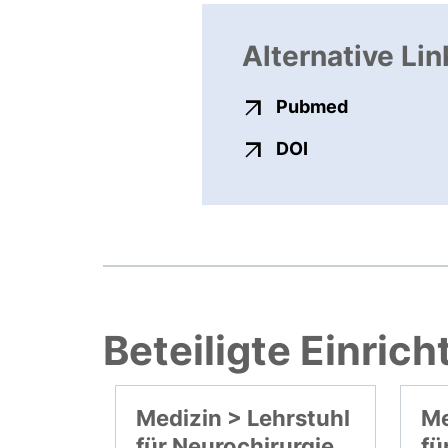
Alternative Lin
externer Li
Pubmed
externer Link, ö
DOI
Beteiligte Einric
Medizin > Lehrstuhl
Me
für Neurochirurgie
fü