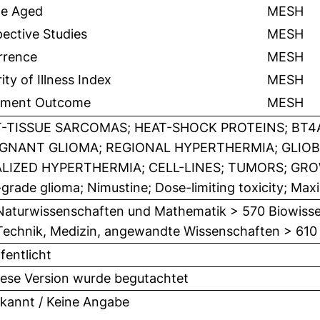
le Aged
MESH
ective Studies
MESH
rrence
MESH
ity of Illness Index
MESH
tment Outcome
MESH
-TISSUE SARCOMAS; HEAT-SHOCK PROTEINS; BT4
GNANT GLIOMA; REGIONAL HYPERTHERMIA; GLIO
LIZED HYPERTHERMIA; CELL-LINES; TUMORS; GROWT
grade glioma; Nimustine; Dose-limiting toxicity; Ma
Naturwissenschaften und Mathematik > 570 Biowisse
Technik, Medizin, angewandte Wissenschaften > 610
fentlicht
iese Version wurde begutachtet
kannt / Keine Angabe