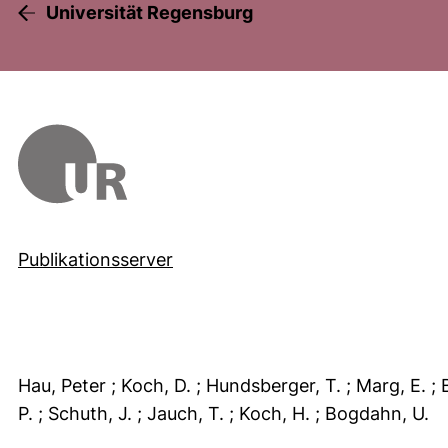
Universität Regensburg
Publikationsserver
Hau, Peter
; Koch, D.
; Hundsberger, T.
; Marg, E.
; 
P.
; Schuth, J.
; Jauch, T.
; Koch, H.
; Bogdahn, U.