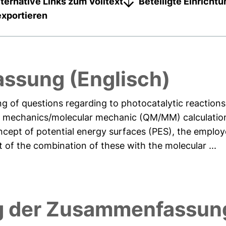
lternative Links zum Volltext
Beteiligte Einricht
exportieren
ssung (Englisch)
ng of questions regarding to photocatalytic reactio
 mechanics/molecular mechanic (QM/MM) calculation
ncept of potential energy surfaces (PES), the emplo
t of the combination of these with the molecular ...
g der Zusammenfassung