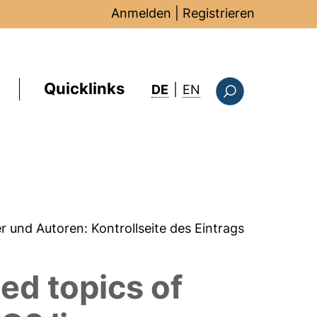
Anmelden
|
Registrieren
Quicklinks
: this page in Englis
DE
|
EN
Suchformular
er und Autoren:
Kontrollseite des Eintrags
ed topics of