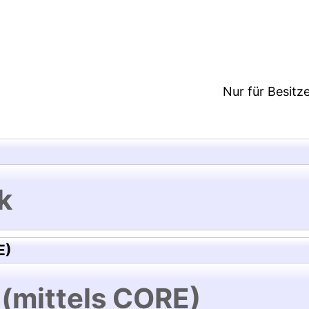
6:21/Metadaten zuletzt geändert: 26 Nov 2020 01:2
Nur für Besitz
k
E)
 (mittels CORE)