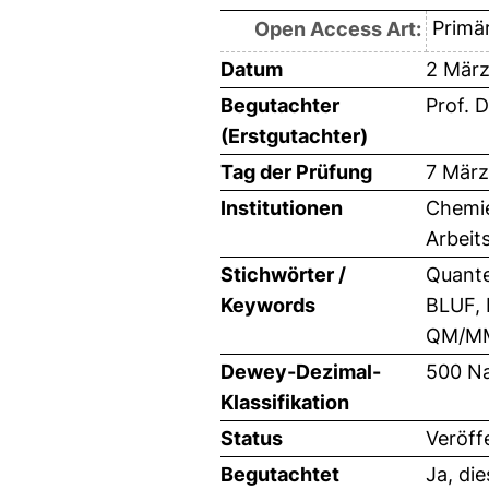
Primär
Open Access Art:
Datum
2 März
Begutachter
Prof. 
(Erstgutachter)
Tag der Prüfung
7 März
Institutionen
Chemie
Arbeit
Stichwörter /
Quante
Keywords
BLUF, 
QM/MM
Dewey-Dezimal-
500 Na
Klassifikation
Status
Veröff
Begutachtet
Ja, di