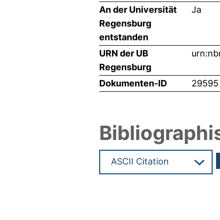
An der Universität
Ja
Regensburg
entstanden
URN der UB
urn:nb
Regensburg
Dokumenten-ID
29595
Bibliographi