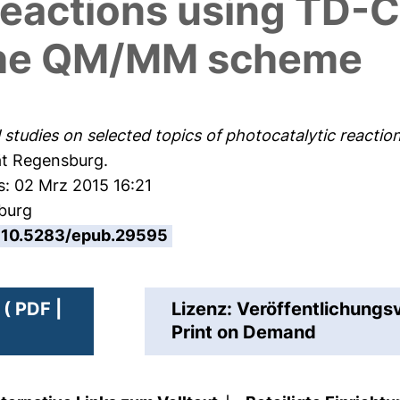
reactions using TD-C
the QM/MM scheme
tudies on selected topics of photocatalytic reactio
ät Regensburg.
s: 02 Mrz 2015 16:21
sburg
10.5283/epub.29595
( PDF |
Lizenz: Veröffentlichungs
Print on Demand