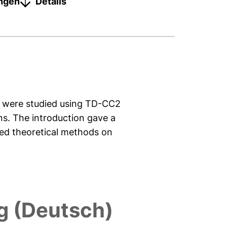
ungen
Details
ns were studied using TD-CC2
s. The introduction gave a
yed theoretical methods on
 (Deutsch)