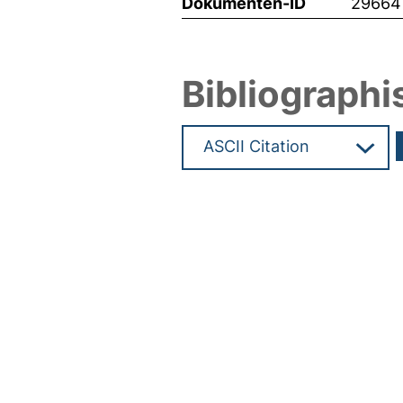
Dokumenten-ID
29664
Bibliographi
Hochladedatum:21 Mrz 2014 0