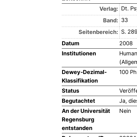
Dt. Ps
Verlag:
33
Band:
S. 28
Seitenbereich:
Datum
2008
Institutionen
Humanw
(Allge
Dewey-Dezimal-
100 Ph
Klassifikation
Status
Veröff
Begutachtet
Ja, di
An der Universität
Nein
Regensburg
entstanden