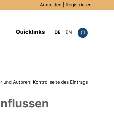
Anmelden
|
Registrieren
Quicklinks
: this page in Englis
DE
|
EN
Suchformular
er und Autoren:
Kontrollseite des Eintrags
nflussen