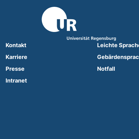
Kontakt
Leichte Sprach
Karriere
Gebärdenspra
(external
Presse
Notfall
(external link, opens in a new window)
Intranet