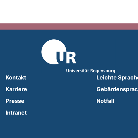
Kontakt
Leichte Sprach
Karriere
Gebärdenspra
(external
Presse
Notfall
(external link, opens in a new window)
Intranet