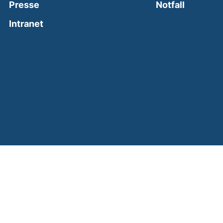
(external
Presse
Notfall
(external link, opens in a new window)
Intranet