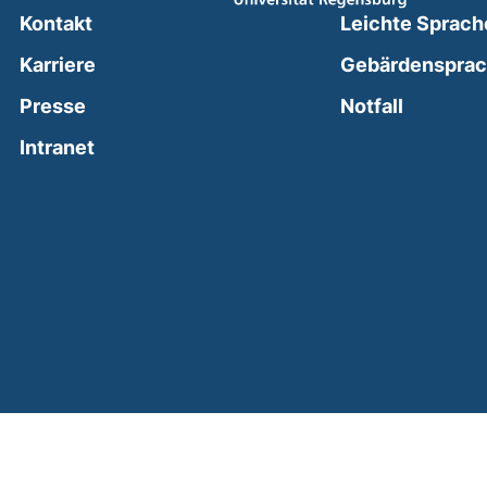
Kontakt
Leichte Sprach
Karriere
Gebärdenspra
(external
Presse
Notfall
(external link, opens in a new window)
Intranet