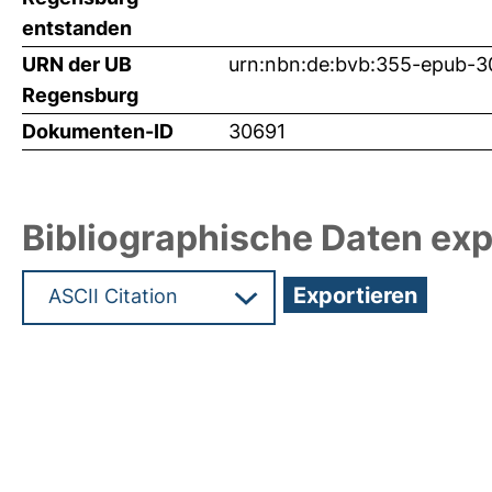
entstanden
URN der UB
urn:nbn:de:bvb:355-epub-3
Regensburg
Dokumenten-ID
30691
Bibliographische Daten exp
Hochladedatum:03 Feb 2015 15:05/Metadaten zu