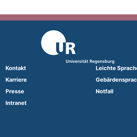
Kontakt
Leichte Sprach
Karriere
Gebärdenspra
(external
Presse
Notfall
(external link, opens in a new window)
Intranet