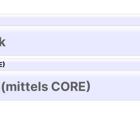
k
E)
 (mittels CORE)