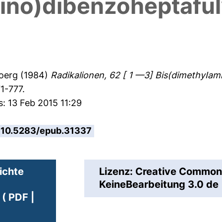
ino)dibenzoheptafu
oerg
(1984)
Radikalionen, 62 [ 1 —3] Bis(dimethyIam
1-777.
s: 13 Feb 2015 11:29
10.5283/epub.31337
ichte
Lizenz: Creative Commo
KeineBearbeitung 3.0 de
( PDF |