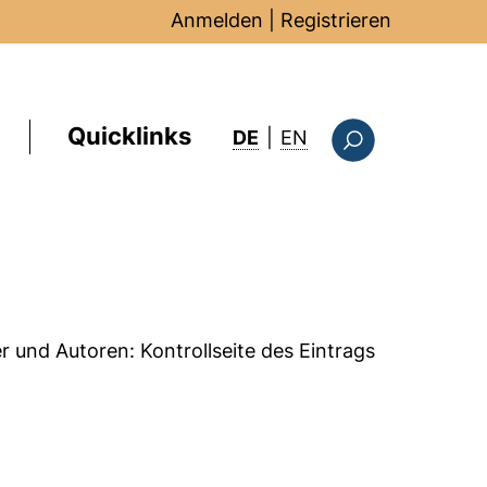
Anmelden
|
Registrieren
Quicklinks
: this page in Englis
DE
|
EN
Suchformular
er und Autoren:
Kontrollseite des Eintrags