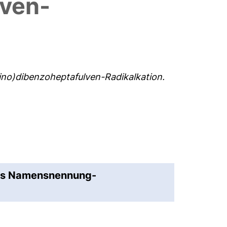
lven-
ino)dibenzoheptafulven-Radikalkation.
ns Namensnennung-