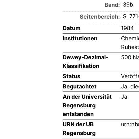
39b
Band:
S. 771
Seitenbereich:
Datum
1984
Institutionen
Chemie
Ruhest
Dewey-Dezimal-
500 Na
Klassifikation
Status
Veröff
Begutachtet
Ja, di
An der Universität
Ja
Regensburg
entstanden
URN der UB
urn:nb
Regensburg