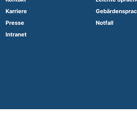
Karriere
Gebärdenspra
(external
Presse
Notfall
(external link, opens in a new window)
Intranet