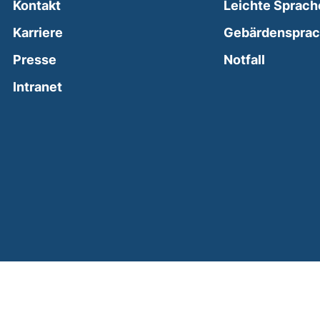
Kontakt
Leichte Sprach
Karriere
Gebärdenspra
(external
Presse
Notfall
(external link, opens in a new window)
Intranet