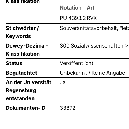
Klassifikation
Notation
Art
PU 4393.2
RVK
Stichwörter /
Souveränitätsvorbehalt, "let
Keywords
Dewey-Dezimal-
300 Sozialwissenschaften >
Klassifikation
Status
Veröffentlicht
Begutachtet
Unbekannt / Keine Angabe
An der Universität
Ja
Regensburg
entstanden
Dokumenten-ID
33872