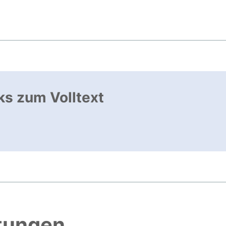
ks zum Volltext
ffnet neues Fenster
htungen