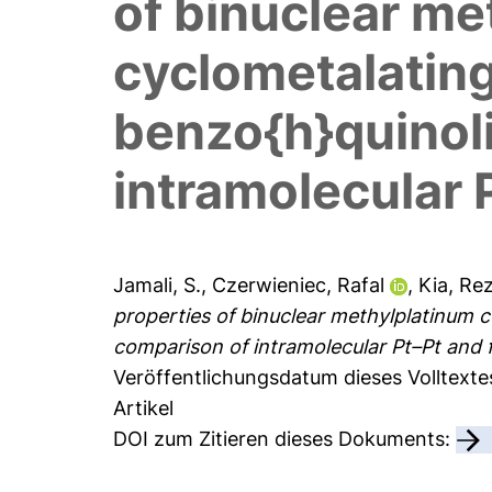
of binuclear m
cyclometalating
benzo{h}quinoli
intramolecular 
Jamali, S.
,
Czerwieniec, Rafal
,
Kia, Re
properties of binuclear methylplatinum 
comparison of intramolecular Pt–Pt and π
Veröffentlichungsdatum dieses Volltexte
Artikel
DOI zum Zitieren dieses Dokuments: