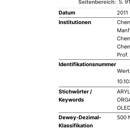
S. 9
Seitenbereich:
Datum
2011
Institutionen
Chemi
Manf
Chemi
Chemi
Prof.
Identifikationsnummer
Wert
10.1
Stichwörter /
ARYL
Keywords
ORGA
OLED
Dewey-Dezimal-
500 
Klassifikation