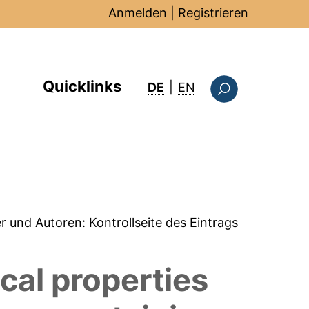
Anmelden
|
Registrieren
Quicklinks
: this page in Englis
DE
|
EN
Suchformular
er und Autoren:
Kontrollseite des Eintrags
cal properties