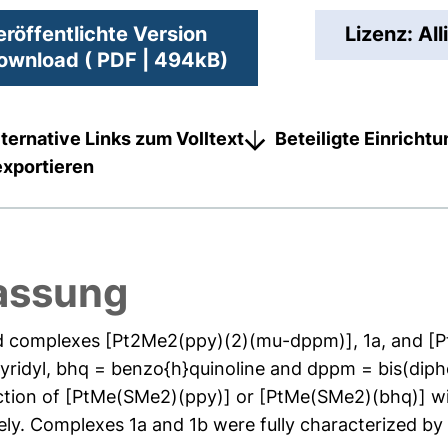
eröffentlichte Version
Lizenz: Al
ownload ( PDF | 494kB)
lternative Links zum Volltext
Beteiligte Einricht
exportieren
assung
ed complexes [Pt2Me2(ppy)(2)(mu-dppm)], 1a, and 
pyridyl, bhq = benzo{h}quinoline and dppm = bis(di
ction of [PtMe(SMe2)(ppy)] or [PtMe(SMe2)(bhq)] wi
ly. Complexes 1a and 1b were fully characterized by m