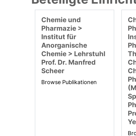
Chemie und
Ch
Pharmazie >
Ph
Institut für
In
Anorganische
Ph
Chemie > Lehrstuhl
Th
Prof. Dr. Manfred
Ch
Scheer
Ch
Ph
Browse Publikationen
(M
Sp
Ph
Pr
Ye
Br