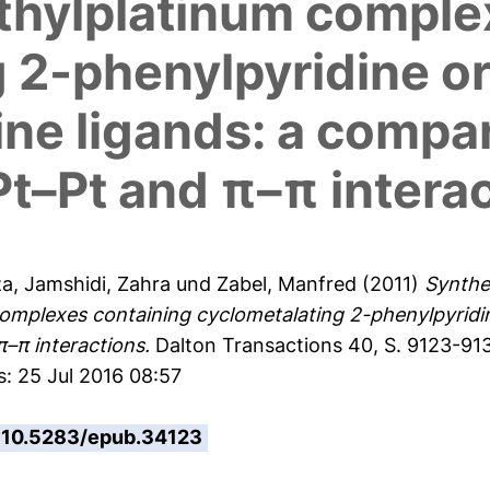
ethylplatinum comple
 2-phenylpyridine o
ne ligands: a compar
Pt–Pt and π–π intera
za
,
Jamshidi, Zahra
und
Zabel, Manfred
(2011)
Synthe
complexes containing cyclometalating 2-phenylpyridin
–π interactions.
Dalton Transactions 40, S. 9123-91
s: 25 Jul 2016 08:57
10.5283/epub.34123