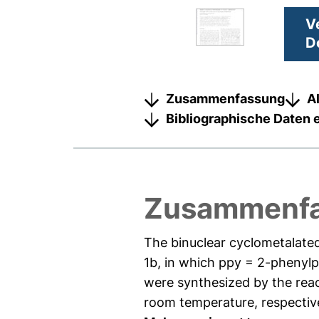
V
D
Zusammenfassung
A
Bibliographische Daten 
Zusammenf
The binuclear cyclometalat
1b, in which ppy = 2-phenyl
were synthesized by the rea
room temperature, respective