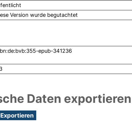
fentlicht
iese Version wurde begutachtet
nbn:de:bvb:355-epub-341236
3
sche Daten exportieren