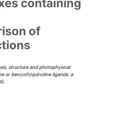
xes containing
r
ison of
ctions
sis, structure and photophysical
e or benzo{h}quinoline ligands: a
30.