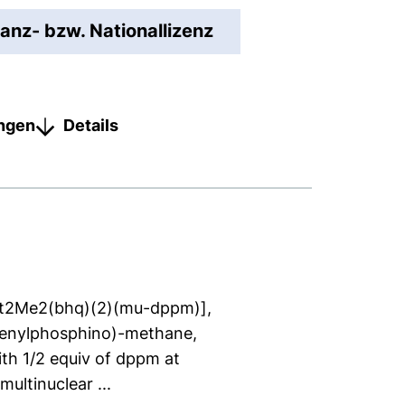
lianz- bzw. Nationallizenz
ungen
Details
[Pt2Me2(bhq)(2)(mu-dppm)],
phenylphosphino)-methane,
th 1/2 equiv of dppm at
ultinuclear ...