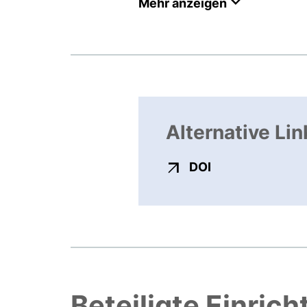
Mehr anzeigen
Alternative Lin
externer Link, ö
DOI
Beteiligte Einric