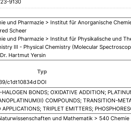
123-9130
e und Pharmazie > Institut für Anorganische Chemie 
red Scheer
e und Pharmazie > Institut für Physikalische und Th
stry III - Physical Chemistry (Molecular Spectrosco
 Dr. Hartmut Yersin
Typ
039/c1dt10834d
DOI
-HALOGEN BONDS; OXIDATIVE ADDITION; PLATINU
NOPLATINUM(II) COMPOUNDS; TRANSITION-META
 APPLICATIONS; TRIPLET EMITTERS; PHOSPHORES
Naturwissenschaften und Mathematik > 540 Chemie