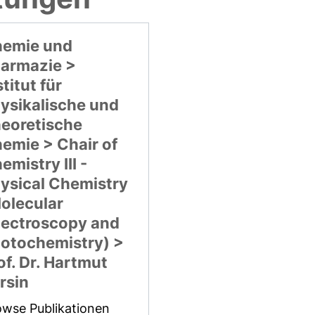
emie und
armazie >
stitut für
ysikalische und
eoretische
emie > Chair of
emistry III -
ysical Chemistry
olecular
ectroscopy and
otochemistry) >
of. Dr. Hartmut
rsin
owse Publikationen