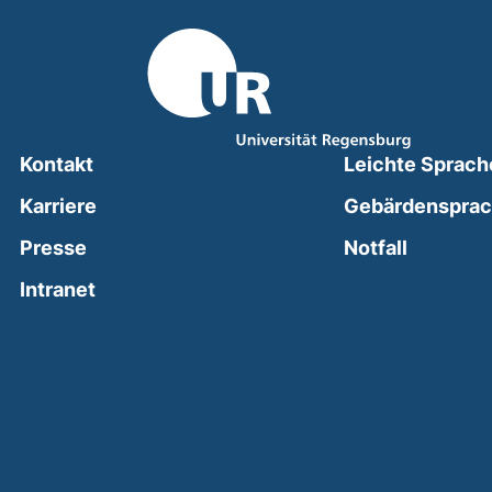
Kontakt
Leichte Sprach
Karriere
Gebärdenspra
(external
Presse
Notfall
(external link, opens in a new window)
Intranet