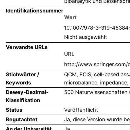
Bioanalytik und Biosensor
Identifikationsnummer
Wert
10.1007/978-3-319-45384
Nicht ausgewählt
Verwandte URLs
URL
http://www.springer.com
Stichwörter /
QCM, ECIS, cell-based assay
Keywords
microbalance, impedance, 
Dewey-Dezimal-
500 Naturwissenschaften
Klassifikation
Status
Veröffentlicht
Begutachtet
Ja, diese Version wurde b
An der Universität
Ja