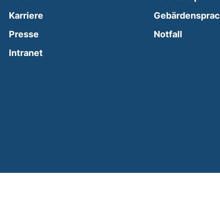
Karriere
Gebärdenspra
(external
Presse
Notfall
(external link, opens in a new window)
Intranet