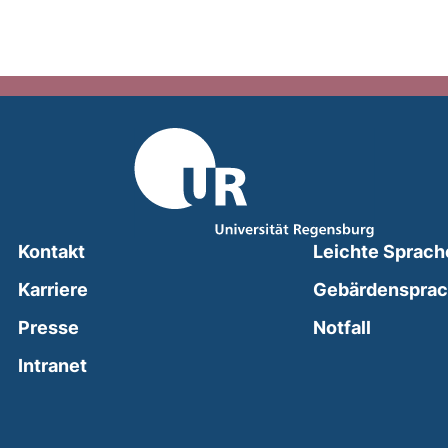
Kontakt
Leichte Sprach
Karriere
Gebärdenspra
(external
Presse
Notfall
(external link, opens in a new window)
Intranet