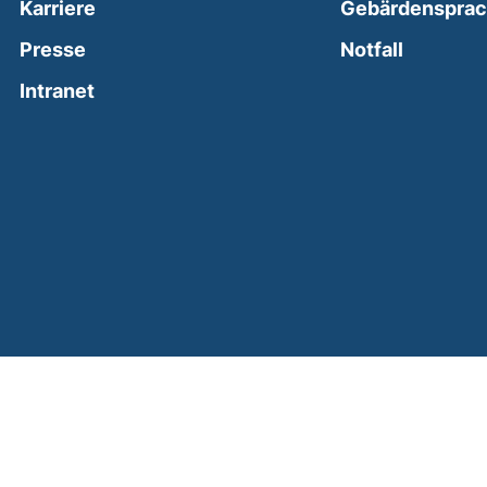
Karriere
Gebärdenspra
(external
Presse
Notfall
(external link, opens in a new window)
Intranet