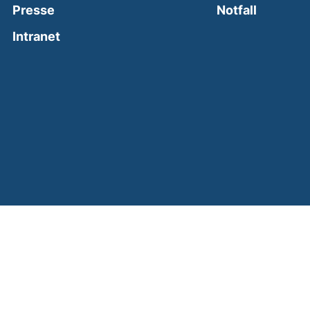
(external
Presse
Notfall
(external link, opens in a new window)
Intranet