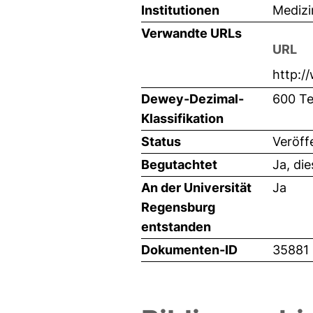
Institutionen
Medizi
Verwandte URLs
URL
http:/
Dewey-Dezimal-
600 Te
Klassifikation
Status
Veröff
Begutachtet
Ja, di
An der Universität
Ja
Regensburg
entstanden
Dokumenten-ID
35881