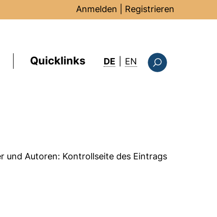
Anmelden
|
Registrieren
Quicklinks
: this page in Englis
DE
|
EN
Suchformular
er und Autoren:
Kontrollseite des Eintrags