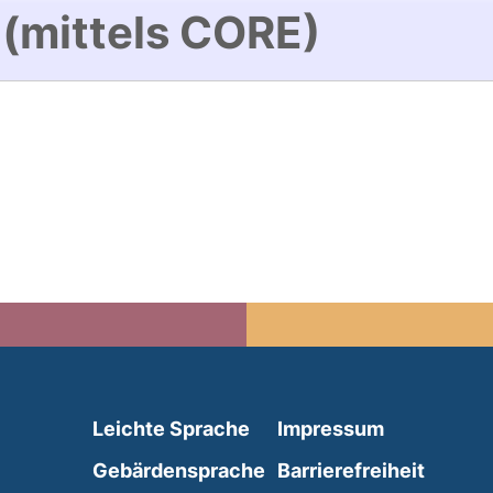
 (mittels CORE)
(external link, opens in 
Leichte Sprache
Impressum
(external link, opens i
Gebärdensprache
Barrierefreiheit