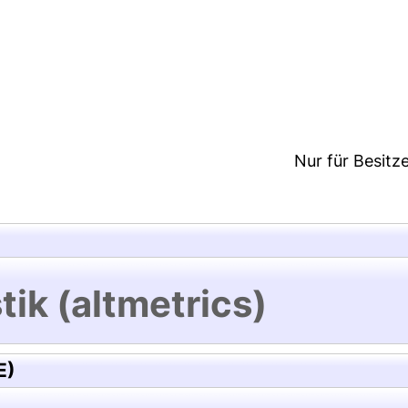
9:31/Metadaten zuletzt geändert: 29 Mai 2018 21:5
Nur für Besitz
tik (altmetrics)
E)