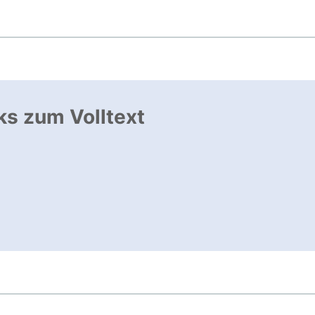
ks zum Volltext
nk, öffnet neues Fenster
ffnet neues Fenster
, öffnet neues Fenster