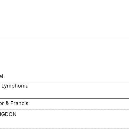
el
. Lymphoma
or & Francis
NGDON