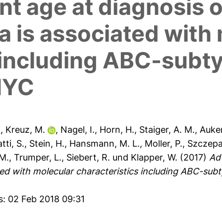
t age at diagnosis of
 is associated with
 including ABC-subt
MYC
.
,
Kreuz, M.
,
Nagel, I.
,
Horn, H.
,
Staiger, A. M.
,
Auke
tti, S.
,
Stein, H.
,
Hansmann, M. L.
,
Moller, P.
,
Szczepa
 M.
,
Trumper, L.
,
Siebert, R.
und
Klapper, W.
(2017)
Ad
ated with molecular characteristics including ABC-su
s: 02 Feb 2018 09:31