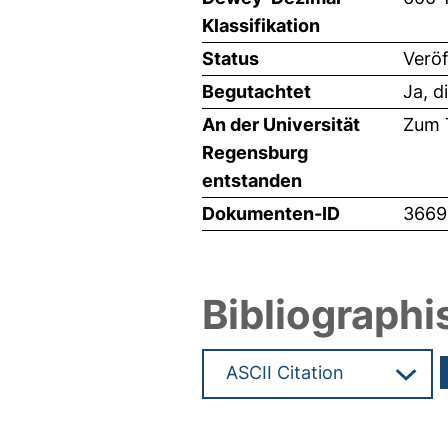
Klassifikation
Status
Veröf
Begutachtet
Ja, d
An der Universität
Zum T
Regensburg
entstanden
Dokumenten-ID
3669
Bibliographi