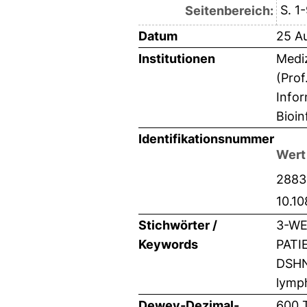
S. 1
Seitenbereich:
Datum
25 A
Institutionen
Mediz
(Prof
Infor
Bioin
Identifikationsnummer
Wert
2883
10.1
Stichwörter /
3-WE
Keywords
PATI
DSHN
lymp
Dewey-Dezimal-
600 