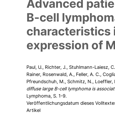
Advanced patien
B-cell lymphoma
characteristics
expression of 
Paul, U.
,
Richter, J.
,
Stuhlmann-Laiesz, C
Rainer
,
Rosenwald, A.
,
Feller, A. C.
,
Coglia
Pfreundschuh, M.
,
Schmitz, N.
,
Loeffler,
diffuse large B-cell lymphoma is associ
Lymphoma, S. 1-9.
Veröffentlichungsdatum dieses Volltexte
Artikel