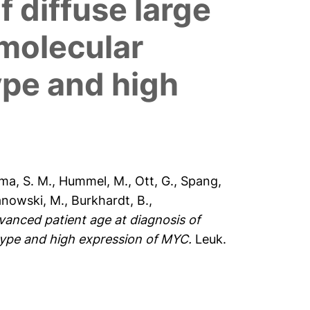
 diffuse large
 molecular
ype and high
ma, S. M.
,
Hummel, M.
,
Ott, G.
,
Spang,
nowski, M.
,
Burkhardt, B.
,
vanced patient age at diagnosis of
btype and high expression of MYC.
Leuk.