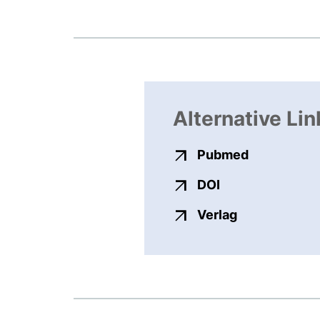
Alternative Lin
externer Li
Pubmed
externer Link, ö
DOI
externer Link
Verlag