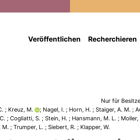
Direkt zum Inhalt
Veröffentlichen
Recherchieren
Nur für Besitz
C.
; Kreuz, M.
; Nagel, I.
; Horn, H.
; Staiger, A. M.
; 
. C.
; Cogliatti, S.
; Stein, H.
; Hansmann, M. L.
; Moller,
r, M.
; Trumper, L.
; Siebert, R.
; Klapper, W.