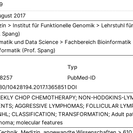
-9
ugust 2017
in > Institut für Funktionelle Genomik > Lehrstuhl für
. Spang)
matik und Data Science > Fachbereich Bioinformatik >
formatik (Prof. Spang)
Typ
8257
PubMed-ID
080/10428194.2017.1365851
DOI
EKLY CHOP CHEMOTHERAPY; NON-HODGKINS-LYM
ENTS; AGGRESSIVE LYMPHOMAS; FOLLICULAR LYMP
HL; CLASSIFICATION; TRANSFORMATION; Adult patient
homa; molecular features
Technik, Medizin, angewandte Wissenschaften > 610