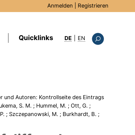
Anmelden
|
Registrieren
Quicklinks
: this page in Englis
DE
|
EN
Suchformular
er und Autoren:
Kontrollseite des Eintrags
Aukema, S. M.
; Hummel, M.
; Ott, G.
;
 P.
; Szczepanowski, M.
; Burkhardt, B.
;